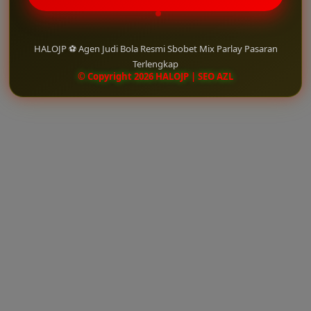
HALOJP ⚽️ Agen Judi Bola Resmi Sbobet Mix Parlay Pasaran
Terlengkap
© Copyright 2026 HALOJP | SEO AZL