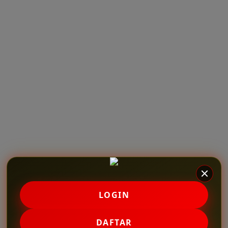
LOGIN
DAFTAR