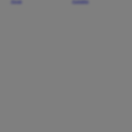
Awan
Azetabio