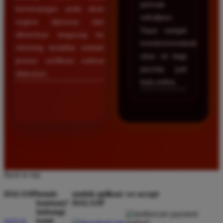
pemula
kemenangan anda akan
sekalipun.
segera diproses dan
Saya sangat
dikirimkan langsung ke
merekomendasikan
rekening terdaftar setelah
situs ini bagi
proses verifikasi selesai
pecinta judi
dilakukan.
bola online.
Back to top
HALOJP
butuh
unduh aplikasi
we accept
bantuan?
HALOJP
hubungi
kami
SITUS