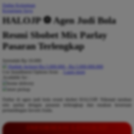
Daftar Keinginan
Q
Keranjang Saya
QV Baby
HALOJP ⚽️ Agen Judi Bola
R
Resmi Sbobet Mix Parlay
Real Shades
Pasaran Terlengkap
Red Castle
Serendah
Rp 10.000
Ribbon Madness
Hadiah Jackpot
Rp.5.000.000
-
Rp.5.000.000.000
Use Installment Options from
.
Laarn more
S
Available for :
home delivery
Sebamed
store pickup
Silver Cross
Daftar di agen judi bola resmi sbobet HALOJP. Nikmati taruhan
mix parlay dengan pasaran terlengkap dan rasakan keseruan
Simply Idea
pertandingan favorit Anda.
Skip Hop
Spectra
INFORMASI LENGKAP