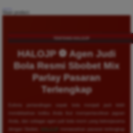
Share product:
TENTANG HALOJP
HALOJP ⚽️ Agen Judi
Bola Resmi Sbobet Mix
Parlay Pasaran
Terlengkap
Euforia pertandingan sepak bola menjadi jauh lebih
mendebarkan ketika Anda ikut mempertaruhkan jagoan
Anda, dan sebagai agen judi bola resmi yang bekerjasama
dengan Sbobet,
HALOJP
menawarkan pasaran terlengkap