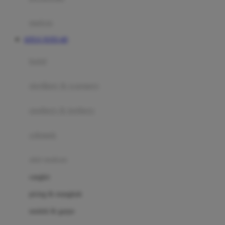
Happy Tummy
Hauck
matras
Havaianas
SITUS TOTO 4D
Hegen
botol
Hot Wheels
sterilizer & warmers
Hybrid
soothers & teethers
I
Inlacta DHA
celemek
Interlac
alat makan
Ivenet
cangkir
J
piring & mangkuk
Jack N Jill
sendok & garpu
Joie