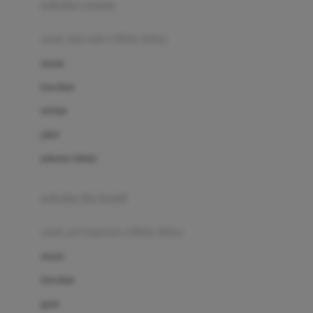
pakaian renang
Bumkins
anak laki-laki (18bln-8thn)
C
atasan
Cetaphil
bawahan
Chicco
setelan
Childlife
jaket
Clevamama
pakaian dalam
Cocolatte
Cottonseeds
pakaian ibu hamil
Cozy N Safe
anak perempuan (18bln-8thn)
Crane
atasan
Cybex
bawahan
D
gaun