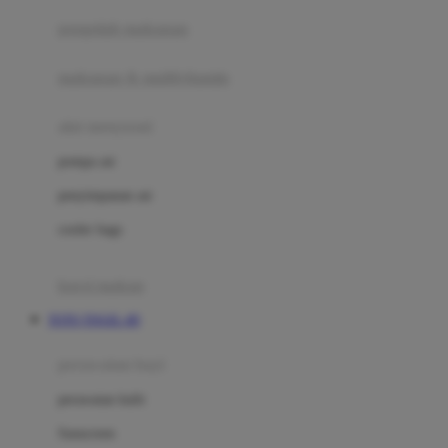
pengolah makanan
Joolz
Jujube
makanan & multivitamin
K
alat menyusui
Kiddycuts
pompa asi
Kumon
penyimpanan asi
L
cooler bags
Leapfrog
kursi makan
Leclerc
TOTO TOGEL 4D
Lee Vierra
Lillebaby
perawatan bayi
Little Bird Told Me
perawatan kulit
Little Miss Janis
Sunscreen