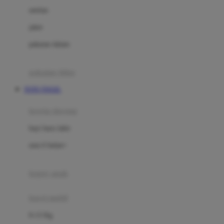
Dae Organics
setelan
Docare
jaket
Doona
pakaian dalam
Down To Earth
Drew
pakaian tidur
Dr. Brown's
TOTO TOGEL
E
kereta dorong
ELC
bayi baru lahir
Ergobaby
usia 6 bulan+
Expert Care
koper anak
Ezyroller
kursi mobil
F
0-13 Kg
Felt So Sweet