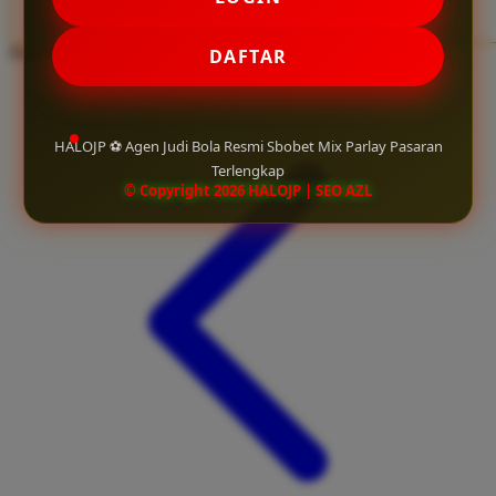
CLAIM BONUS
Twistshake
Share product:
TY Toys
DAFTAR
U
HALOJP ⚽️ Agen Judi Bola Resmi Sbobet Mix Parlay Pasaran
Terlengkap
V
© Copyright 2026 HALOJP | SEO AZL
Veja
Vitaflow
Vtech
W
Waterland
Wellness
X