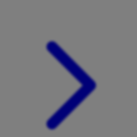
Xootz
Y
Yamatoya
Z
Zaxy
Zoggs
0-9
4Moms
59S