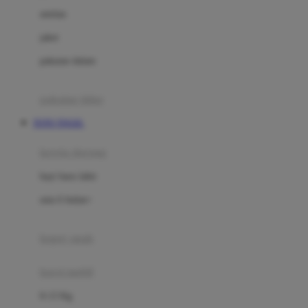
Dae Organics
setelan
Docare
jaket
Doona
pakaian dalam
Down To Earth
Drew
pakaian tidur
Dr. Brown's
TOTO TOGEL
E
kereta dorong
ELC
bayi baru lahir
Ergobaby
usia 6 bulan+
Expert Care
koper anak
Ezyroller
kursi mobil
F
0-13 Kg
Felt So Sweet