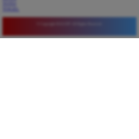
TOTO
TOGEL
© Copyright HALOJP. All Rights Reserved.