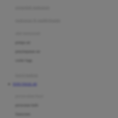
pengolah makanan
Joolz
Jujube
makanan & multivitamin
K
alat menyusui
Kiddycuts
pompa asi
Kumon
penyimpanan asi
L
cooler bags
Leapfrog
kursi makan
Leclerc
TOTO TOGEL 4D
Lee Vierra
Lillebaby
perawatan bayi
Little Bird Told Me
perawatan kulit
Little Miss Janis
Sunscreen