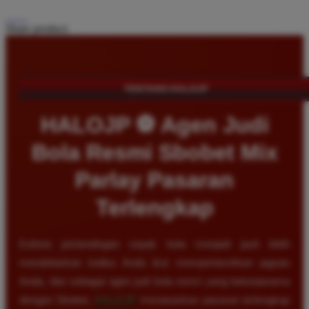
Share product:
TENTANG HALOJP
HALOJP ⚽️ Agen Judi
Bola Resmi Sbobet Mix
Parlay Pasaran
Terlengkap
Euforia pertandingan sepak bola menjadi jauh lebih
mendebarkan ketika Anda ikut mempertaruhkan jagoan
Anda, dan sebagai agen judi bola resmi yang bekerjasama
dengan Sbobet,
HALOJP
menawarkan pasaran terlengkap