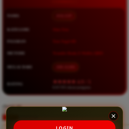
Squishmallows
Starbooks
NAMA
HALOJP
Stick-O
KATEGORI
Situs Toto
Stokke
Sudocrem
PASARAN
Toto Togel 4D
Sumimo
METODE
Transfer Bank, E-Wallet, QRIS
Sunnylife
MULAI DARI
IDR 10.000
Sun-Staches
Swimava
★★★★★ 4.9 / 5
RATING
8.417.951 ulasan pengguna
T
Tommee Tippee
choose qty
Trunki
DAFTAR
LOGIN
Tutti Bambini
LOGIN