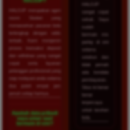
HALOJP?
HALOJP
HALOJP merupakan agen
sangat cepat
resmi Sbobet yang
sekali. Saya
menawarkan pasaran bola
sudah
terlengkap dengan odds
bermain mix
terbaik. Kami menjamin
parlay di sini
proses transaksi deposit
selama
dan withdraw yang sangat
setahun dan
cepat serta layanan
tidak pernah
pelanggan profesional yang
ada kendala
siap melayani anda selama
pembayaran.
dua puluh empat jam
Situs ini benar
penuh setiap harinya.
benar
terpercaya
untuk taruhan
Apakah data pribadi
bola.
saya aman saat
bermain di sini?