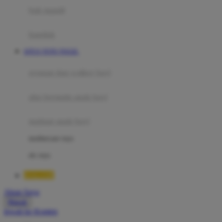
Moby
bak mandi
Momami
handuk
Mothercare
SITUS TOTO TOGEL
Mustela
ayunan dan walker bayi
My Buddy Tag
My K
alas bermain anak bayi
N
mainan anak bayi
Naif
mothercare toys
Nike
elc toys
Nordic Natural
HALOJP
Nuby
Akun Saya
Nuna
Masuk
lewati ke Konten
O