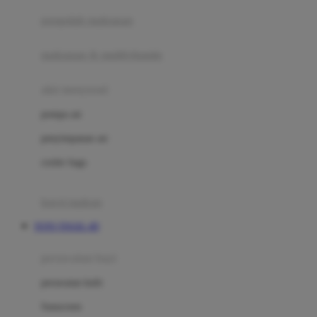
pengolah makanan
Joolz
Jujube
makanan & multivitamin
K
alat menyusui
Kiddycuts
pompa asi
Kumon
penyimpanan asi
L
cooler bags
Leapfrog
kursi makan
Leclerc
TOTO TOGEL 4D
Lee Vierra
Lillebaby
perawatan bayi
Little Bird Told Me
perawatan kulit
Little Miss Janis
Sunscreen