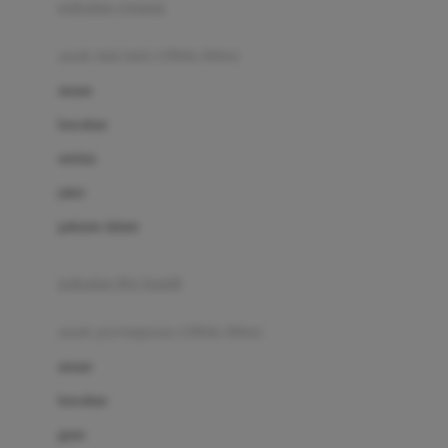
pakaian renang
Bumkins
anak laki-laki (18bln-8thn)
C
atasan
Cetaphil
bawahan
Chicco
setelan
Childlife
jaket
Clevamama
pakaian dalam
Cocolatte
Cottonseeds
pakaian ibu hamil
Cozy N Safe
anak perempuan (18bln-8thn)
Crane
atasan
Cybex
bawahan
D
gaun