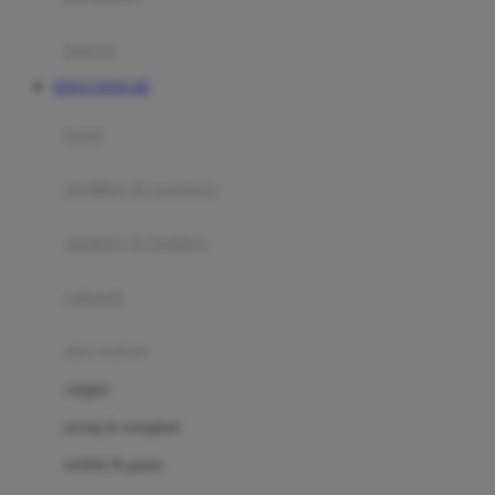
Happy Tummy
Hauck
matras
Havaianas
SITUS TOTO 4D
Hegen
botol
Hot Wheels
sterilizer & warmers
Hybrid
soothers & teethers
I
Inlacta DHA
celemek
Interlac
alat makan
Ivenet
cangkir
J
piring & mangkuk
Jack N Jill
sendok & garpu
Joie