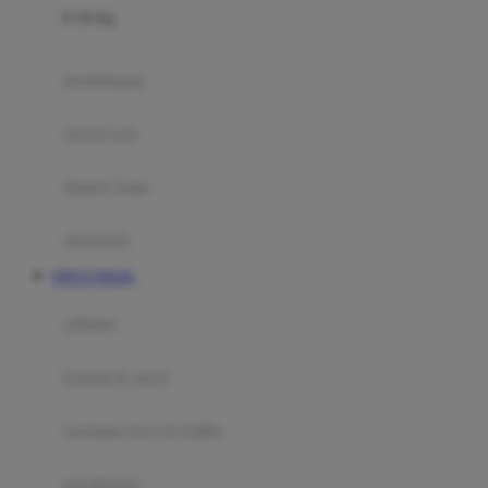
0-36 Kg
Fisher Price
Flipper
gendongan
Friends Of Sally
travel cots
G
diaper bags
Gb
Geko
aksesoris
Graco
SITUS TOGEL
Gund
selimut
H
bantal & sprei
Habbie
Haenim
ranjang bayi & balita
Happy Horse
perabotan