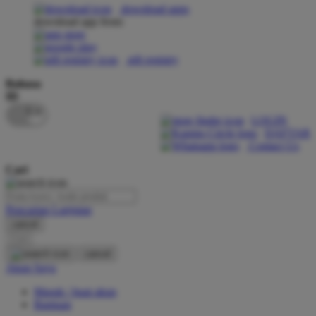
download apps
download app from:
Oh Ma Grain
Okiedog
gift registry
P
Bahasa
ID
Peachy
LOGIN
Phil & Ted's
DAFTAR
Contact Us
Philips Avent
Cari
Pigeon
Playgro
Pencarian Lanjutan
cancel
Poled Global
Cari
Ponycycle
cancel
Akun Saya
Puma
Masuk / buat akun
Pureats
Bantuan