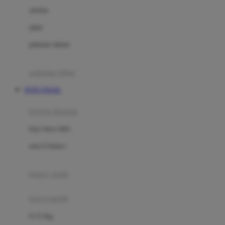
Dae Organics
setelan
Docare
jaket
Doona
pakaian dalam
Down To Earth
Drew
pakaian tidur
Dr. Brown's
TOTO TOGEL
E
kereta dorong
ELC
bayi baru lahir
Ergobaby
usia 6 bulan+
Expert Care
koper anak
Ezyroller
kursi mobil
F
0-13 Kg
Felt So Sweet