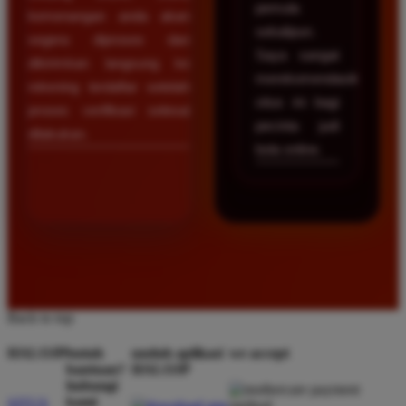
pemula
kemenangan anda akan
sekalipun.
segera diproses dan
Saya sangat
dikirimkan langsung ke
merekomendasikan
rekening terdaftar setelah
situs ini bagi
proses verifikasi selesai
pecinta judi
dilakukan.
bola online.
Back to top
HALOJP
butuh
unduh aplikasi
we accept
bantuan?
HALOJP
hubungi
kami
SITUS