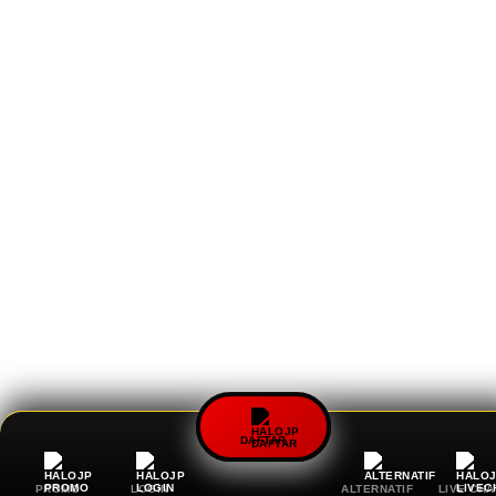
DAFTAR
PROMO
LOGIN
ALTERNATIF
LIVE CHA