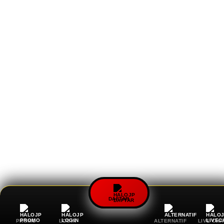
DAFTAR
PROMO
LOGIN
ALTERNATIF
LIVE CHA