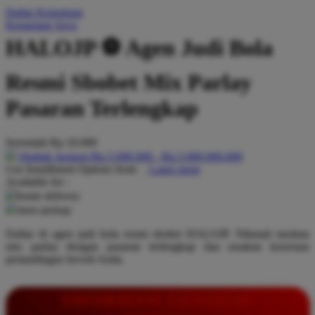
Daftar Keinginan
Q
Keranjang Saya
QV Baby
HALOJP ⚽️ Agen Judi Bola
R
Resmi Sbobet Mix Parlay
Real Shades
Pasaran Terlengkap
Red Castle
Serendah
Rp 10.000
Ribbon Madness
Hadiah Jackpot
Rp.5.000.000
-
Rp.5.000.000.000
Use Installment Options from
.
Laarn more
S
Available for :
home delivery
Sebamed
store pickup
Silver Cross
Daftar di agen judi bola resmi sbobet HALOJP. Nikmati taruhan
mix parlay dengan pasaran terlengkap dan rasakan keseruan
Simply Idea
pertandingan favorit Anda.
Skip Hop
Spectra
INFORMASI LENGKAP