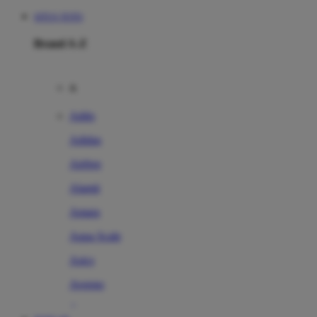
SITUS TOTO
Brand A-Z
A
Addo
Adidas
Airfree
Alamii
Amara
Aqua Scale
Asics
Aveeno
Awan