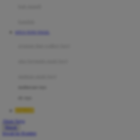
Moby
bak mandi
Momami
handuk
Mothercare
SITUS TOTO TOGEL
Mustela
ayunan dan walker bayi
My Buddy Tag
My K
alas bermain anak bayi
N
mainan anak bayi
Naif
mothercare toys
Nike
elc toys
Nordic Natural
HALOJP
Nuby
Akun Saya
Nuna
Masuk
lewati ke Konten
O