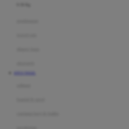
0-36 Kg
Fisher Price
Flipper
gendongan
Friends Of Sally
travel cots
G
diaper bags
Gb
Geko
aksesoris
Graco
SITUS TOGEL
Gund
selimut
H
bantal & sprei
Habbie
Haenim
ranjang bayi & balita
Happy Horse
perabotan