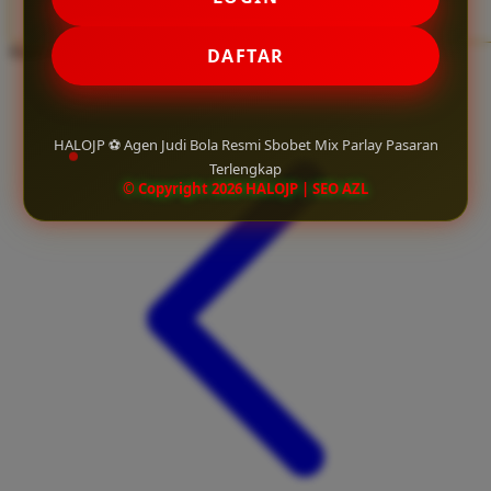
CLAIM BONUS
Twistshake
Share product:
TY Toys
DAFTAR
U
HALOJP ⚽️ Agen Judi Bola Resmi Sbobet Mix Parlay Pasaran
Terlengkap
V
© Copyright 2026 HALOJP | SEO AZL
Veja
Vitaflow
Vtech
W
Waterland
Wellness
X