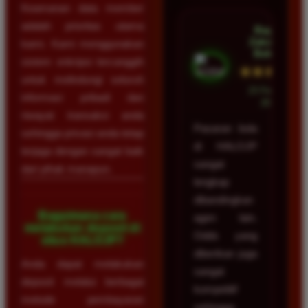
Keamanan data member
adalah prioritas utama
Bagus
Zakaria •
kami. Kami menggunakan
Bekasi
sistem enkripsi tercanggih
★★★★★
untuk melindungi seluruh
23 Februari
informasi pribadi dan
2026
riwayat transaksi anda
Pasaran bola
sehingga privasi anda tetap
di HALOJP
terjaga dengan sangat baik
sangat
dari pihak manapun.
lengkap
dibandingkan
Bagaimana cara
agen lain.
melakukan deposit di
Odds yang
situs HALOJP?
diberikan juga
Anda dapat melakukan
sangat
deposit melalui berbagai
kompetitif
metode pembayaran
sehingga