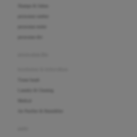
London Taxi
Shampo & Sabun
Love To Dream
perawatan rambut
perawatan mulut
M
perawatan diri
Magformers
Mama's Choice
perawatan ibu
Mamas&Papas
kesehatan & kebersihan
Mamaway
Tissue basah
Maxi Cosi
Laundry & Cleaning
Megabloks
Medical
Micro
Air Purifier & Humidifier
MiDeer
Mimi & Lula
potty
Mini Monkey