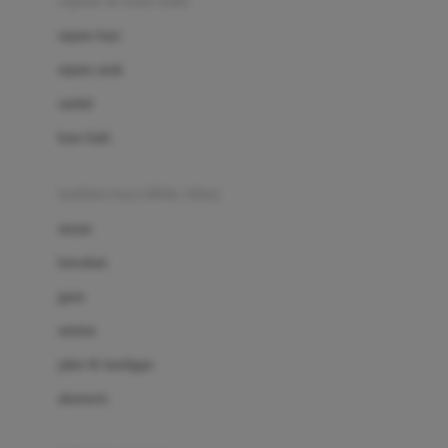
sepatu & kaus kaki
Bio Oil
sepatu bayi
Biolane
sepatu anak
Bite Fighters
sandal
Bizzi Growin
kaus kaki
Blackmores
fashion bayi (0bln-3thn)
Blooming Marvellous
atasan
Bonnels
bawahan
Bravado
gaun
Bruder
setelan
Brush Baby
jaket & kardigan
Buds Organics
aksesoris
Bugaboo
Buggygear