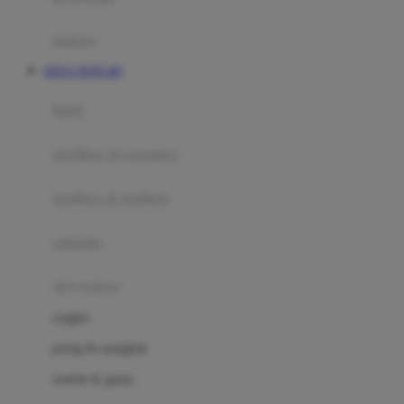
Happy Tummy
Hauck
matras
Havaianas
SITUS TOTO 4D
Hegen
botol
Hot Wheels
sterilizer & warmers
Hybrid
soothers & teethers
I
Inlacta DHA
celemek
Interlac
alat makan
Ivenet
cangkir
J
piring & mangkuk
Jack N Jill
sendok & garpu
Joie