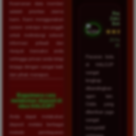
Keamanan data member
adalah prioritas utama
Bagus
Zakaria •
kami. Kami menggunakan
Bekasi
sistem enkripsi tercanggih
★★★★★
untuk melindungi seluruh
23 Februari
informasi pribadi dan
2026
riwayat transaksi anda
Pasaran bola
sehingga privasi anda tetap
di HALOJP
terjaga dengan sangat baik
sangat
dari pihak manapun.
lengkap
dibandingkan
Bagaimana cara
agen lain.
melakukan deposit di
Odds yang
situs HALOJP?
diberikan juga
Anda dapat melakukan
sangat
deposit melalui berbagai
kompetitif
metode pembayaran
sehingga