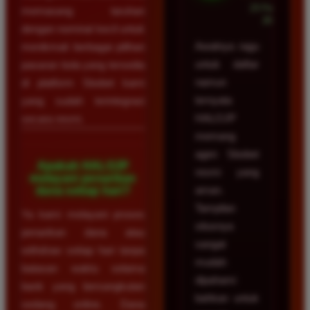
23 Februari
memasang taruhan
2026
dengan nominal kecil untuk
Awalnya ragu
menikmati berbagai pilihan
untuk daftar
pasaran bola yang tersedia
namun
di platform Sbobet kami
ternyata
yang sudah terintegrasi
HALOJP
secara resmi.
memang
agen Sbobet
Apakah HALOJP
resmi yang
melayani penarikan
dana setiap hari?
aman.
Tampilan
Ya kami melayani proses
situsnya
penarikan dana atau
sangat
withdraw setiap hari tanpa
mudah
batasan waktu selama
dipahami
bank yang bersangkutan
bahkan untuk
sedang online. Dana