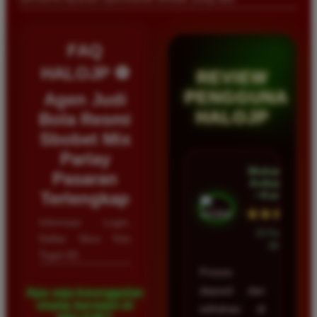
FAQ
HALOJP ⚽️
REVIEW
PENGGUNA
Agen Judi
HALOJP
Bola Resmi
Sbobet Mix
Parlay
Muhammad
Pasaran
Ardiansyah
Terlengkap
• Kendari
★★★★★
Informasi Login,
23 Februari
Daftar Situs Toto
2026
Togel 4D
Proses
deposit dan
Apa saja keunggulan
utama bermain di
withdraw di