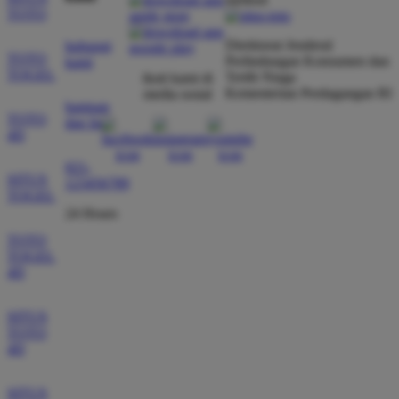
TOTO
Direktorat Jenderal
hubungi
TOTO
Perlindungan Konsumen dan
kami
TOGEL
Tertib Niaga
ikuti kami di
Kementerian Perdagangan RI
media sosial
bantuan
TOTO
dan faq
4D
021-
SITUS
123456789
TOGEL
24 Hours
TOTO
TOGEL
4D
SITUS
TOTO
4D
SITUS