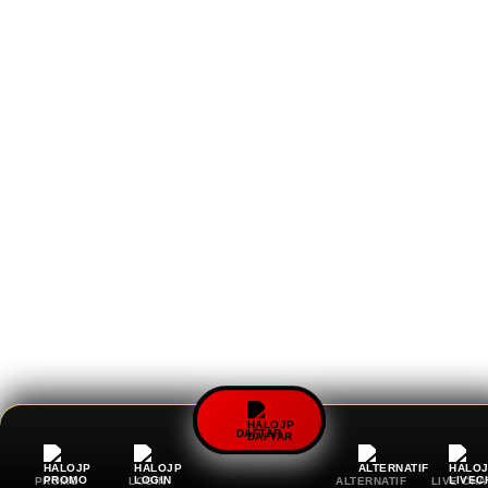
DAFTAR
PROMO
LOGIN
ALTERNATIF
LIVE CHA