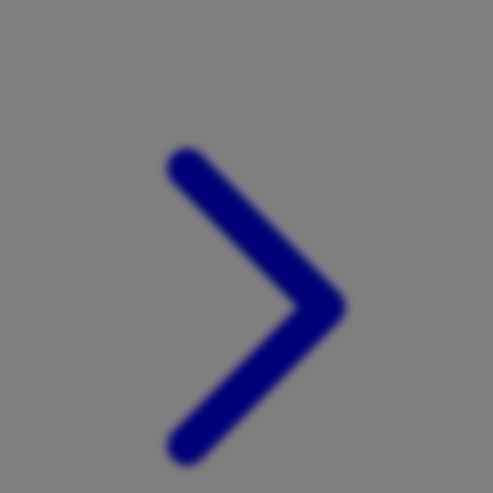
Xootz
Y
Yamatoya
Z
Zaxy
Zoggs
0-9
4Moms
59S