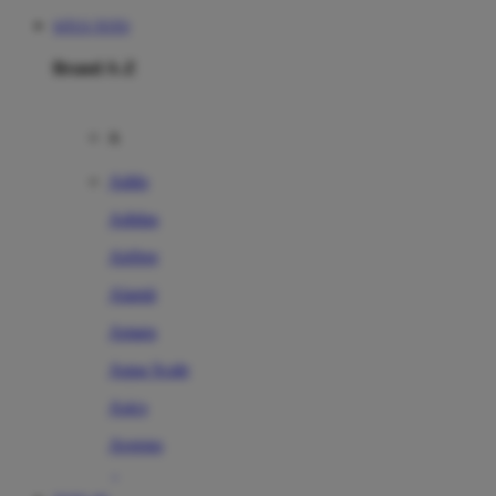
SITUS TOTO
Brand A-Z
A
Addo
Adidas
Airfree
Alamii
Amara
Aqua Scale
Asics
Aveeno
Awan