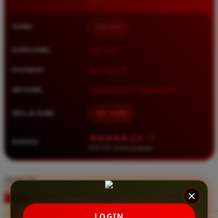
Squishmallows
Starbooks
NAMA
HALOJP
Stick-O
KATEGORI
Situs Toto
Stokke
Sudocrem
PASARAN
Toto Togel 4D
Sumimo
METODE
Transfer Bank, E-Wallet, QRIS
Sunnylife
MULAI DARI
IDR 10.000
Sun-Staches
Swimava
★★★★★ 4.9 / 5
RATING
8.417.951 ulasan pengguna
T
Tommee Tippee
choose qty
Trunki
DAFTAR
LOGIN
Tutti Bambini
LOGIN