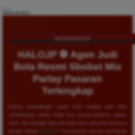
Share product:
TENTANG HALOJP
HALOJP ⚽️ Agen Judi
Bola Resmi Sbobet Mix
Parlay Pasaran
Terlengkap
Euforia pertandingan sepak bola menjadi jauh lebih
mendebarkan ketika Anda ikut mempertaruhkan jagoan
Anda, dan sebagai agen judi bola resmi yang bekerjasama
dengan Sbobet,
HALOJP
menawarkan pasaran terlengkap