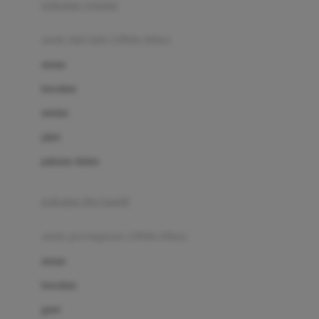
pakaian renang
Bumkins
anak laki-laki (18bln-8thn)
C
atasan
Cetaphil
bawahan
Chicco
setelan
Childlife
jaket
Clevamama
pakaian dalam
Cocolatte
Cottonseeds
pakaian ibu hamil
Cozy N Safe
anak perempuan (18bln-8thn)
Crane
atasan
Cybex
bawahan
D
gaun