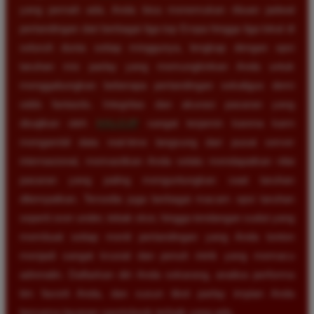
yang pernah ada. Anda bisa menemukan ribuan jadwal
pertandingan dari berbagai liga top Eropa hingga liga lokal di
seluruh dunia setiap minggunya, lengkap dengan opsi
taruhan mix parlay yang memungkinkan Anda untuk
menggabungkan beberapa pertandingan sekaligus demi
odds fantastis. Integritas dan akurasi pasaran yang
disajikan oleh
HALOJP
sangat terjamin karena kami
mengambil data real-time langsung dari pusat server
internasional, memastikan Anda selalu mendapatkan nilai
pasaran yang paling menguntungkan saat taruhan
ditempatkan. Tersedia juga berbagai macam opsi taruhan
seperti over under, tebak skor, hingga tendangan sudut yang
membuat setiap menit pertandingan yang Anda tonton
menjadi sangat krusial dan penuh intrik yang memacu
adrenalin. Daftarkan diri Anda sekarang, analisa performa
tim favorit Anda, dan susun tiket parlay impian Anda
bersama layanan sportsbook terbaik yang ada.