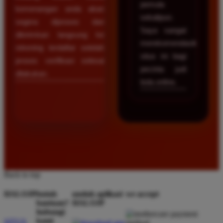
pemula
kemenangan anda akan
sekalipun.
segera diproses dan
Saya sangat
dikirimkan langsung ke
merekomendasikan
rekening terdaftar setelah
situs ini bagi
proses verifikasi selesai
pecinta judi
dilakukan.
bola online.
Back to top
HALOJP
butuh
unduh aplikasi
we accept
bantuan?
HALOJP
hubungi
kami
SITUS