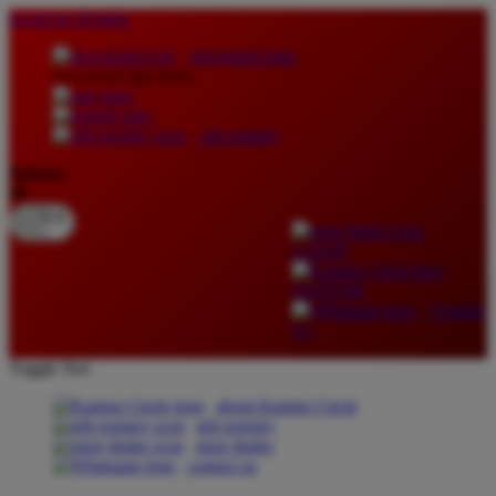
lewati ke Konten
download apps
download app from:
gift registry
Bahasa
ID
LOGIN
DAFTAR
Contact
Us
Toggle Nav
about Kanmo Circle
gift registry
store finder
contact us