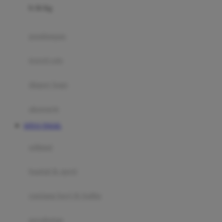
0-36 Kg
Fisher Price
Flipper
gendongan
Friends Of Sally
travel cots
G
diaper bags
Gb
Geko
aksesoris
Graco
SITUS TOGEL
Gund
selimut
H
bantal & sprei
Habbie
Haenim
ranjang bayi & balita
Happy Horse
perabotan