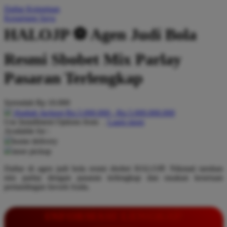
Daftar Keinginan
Q
Keranjang Saya
QV Baby
HALOJP ⚽️ Agen Judi Bola
R
Resmi Sbobet Mix Parlay
Real Shades
Pasaran Terlengkap
Red Castle
Serendah
Rp 10.000
Ribbon Madness
Hadiah Jackpot
Rp.5.000.000
-
Rp.5.000.000.000
Use Installment Options from
.
Laarn more
S
Available for :
home delivery
Sebamed
store pickup
Silver Cross
Daftar di agen judi bola resmi sbobet HALOJP. Nikmati taruhan
mix parlay dengan pasaran terlengkap dan rasakan keseruan
Simply Idea
pertandingan favorit Anda.
Skip Hop
Spectra
INFORMASI LENGKAP