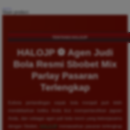
Share product:
TENTANG HALOJP
HALOJP ⚽️ Agen Judi
Bola Resmi Sbobet Mix
Parlay Pasaran
Terlengkap
Euforia pertandingan sepak bola menjadi jauh lebih
mendebarkan ketika Anda ikut mempertaruhkan jagoan
Anda, dan sebagai agen judi bola resmi yang bekerjasama
dengan Sbobet,
HALOJP
menawarkan pasaran terlengkap