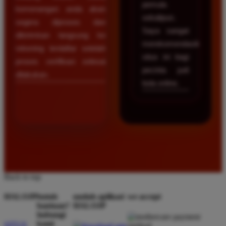
pemula
kemenangan anda akan
sekalipun.
segera diproses dan
Saya sangat
dikirimkan langsung ke
merekomendasikan
rekening terdaftar setelah
situs ini bagi
proses verifikasi selesai
pecinta judi
dilakukan.
bola online.
Back to top
HALOJP
butuh
unduh aplikasi
we accept
bantuan?
HALOJP
hubungi
kami
SITUS