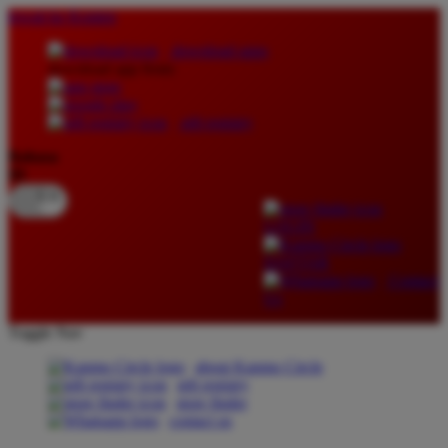
lewati ke Konten
download apps
download app from:
gift registry
Bahasa
ID
LOGIN
DAFTAR
Contact
Us
Toggle Nav
about Kanmo Circle
gift registry
store finder
contact us