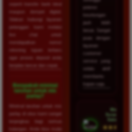
seperti transfer bank lokal
potensi
maupun dompet digital.
keuntungan
Silakan hubungi layanan
jauh lebih
pelanggan kami melalui
besar. Sangat
live chat untuk
puas dengan
mendapatkan nomor
layanan
rekening tujuan terbaru
customer
agar proses deposit anda
service yang
berjalan lancar dan cepat.
selalu aktif
membantu
kapan saja.
Berapakah minimal
taruhan untuk mix
parlay?
Minimal taruhan untuk mix
Maya
parlay di situs kami sangat
Susanto •
Salatiga
terjangkau bagi semua
★★★★★
kalangan. Anda bisa mulai