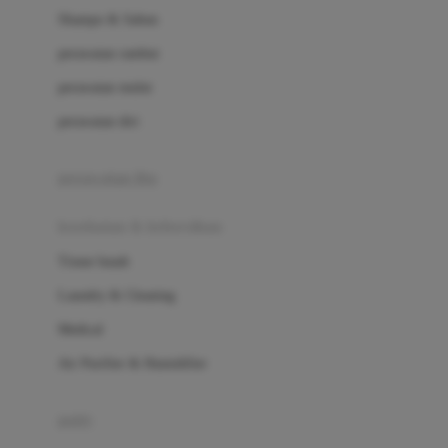
London Taxi
Shampo & Sabun
Love To Dream
perawatan rambut
perawatan mulut
M
perawatan diri
Magformers
Mama's Choice
perawatan ibu
Mamas&Papas
kesehatan & kebersihan
Mamaway
Tissue basah
Maxi Cosi
Laundry & Cleaning
Megabloks
Medical
Micro
Air Purifier & Humidifier
MiDeer
Mimi & Lula
potty
Mini Monkey