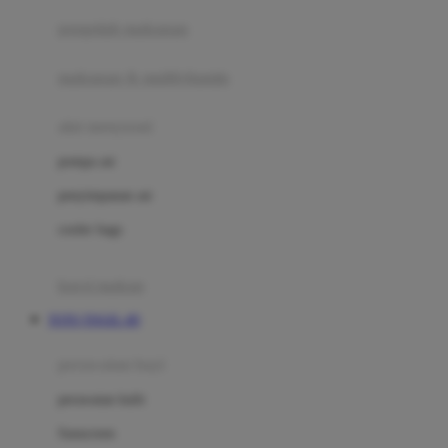
pengolah makanan
Joolz
Jujube
makanan & multivitamin
K
alat menyusui
Kiddycuts
pompa asi
Kumon
penyimpanan asi
L
cooler bags
Leapfrog
kursi makan
Leclerc
TOTO TOGEL 4D
Lee Vierra
Lillebaby
perawatan bayi
Little Bird Told Me
perawatan kulit
Little Miss Janis
Sunscreen