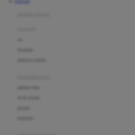
TOTO 4D
Azetabio
produk terbaru
B
aksesoris
Baabaasheepz
tas
Babiators
kacamata
Baby Dove
aksesoris rambut
Baby Jogger
Baby Rovega
kebutuhan bayi
Babybee
pakaian tidur
Banana Boat
set & terusan
Banz
piyama
Barbie
bodysuits
Beaba
Beauty Barn