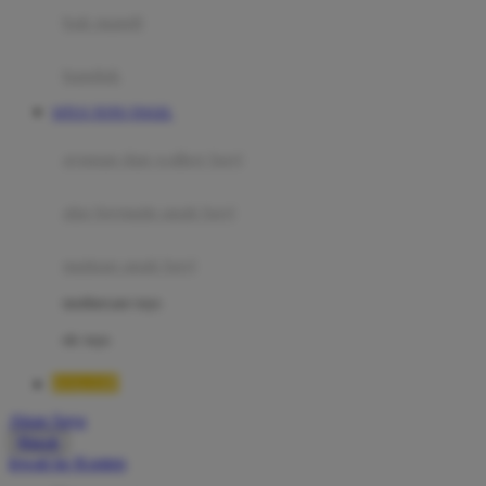
Moby
bak mandi
Momami
handuk
Mothercare
SITUS TOTO TOGEL
Mustela
ayunan dan walker bayi
My Buddy Tag
My K
alas bermain anak bayi
N
mainan anak bayi
Naif
mothercare toys
Nike
elc toys
Nordic Natural
HALOJP
Nuby
Akun Saya
Nuna
Masuk
lewati ke Konten
O