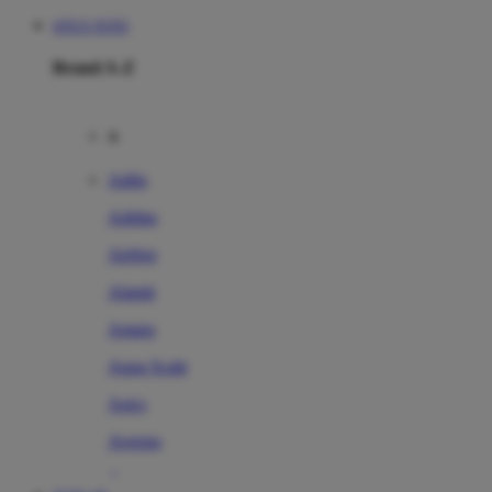
SITUS TOTO
Brand A-Z
A
Addo
Adidas
Airfree
Alamii
Amara
Aqua Scale
Asics
Aveeno
Awan