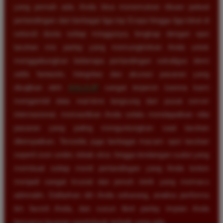
yang pernah ada. Anda bisa menemukan ribuan jadwal
pertandingan dari berbagai liga top Eropa hingga liga lokal di
seluruh dunia setiap minggunya, lengkap dengan opsi
taruhan mix parlay yang memungkinkan Anda untuk
menggabungkan beberapa pertandingan sekaligus demi
odds fantastis. Integritas dan akurasi pasaran yang
disajikan oleh
HALOJP
sangat terjamin karena kami
mengambil data real-time langsung dari pusat server
internasional, memastikan Anda selalu mendapatkan nilai
pasaran yang paling menguntungkan saat taruhan
ditempatkan. Tersedia juga berbagai macam opsi taruhan
seperti over under, tebak skor, hingga tendangan sudut yang
membuat setiap menit pertandingan yang Anda tonton
menjadi sangat krusial dan penuh intrik yang memacu
adrenalin. Daftarkan diri Anda sekarang, analisa performa
tim favorit Anda, dan susun tiket parlay impian Anda
bersama layanan sportsbook terbaik yang ada.