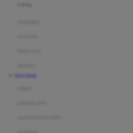
0-36 Kg
Fisher Price
Flipper
gendongan
Friends Of Sally
travel cots
G
diaper bags
Gb
Geko
aksesoris
Graco
SITUS TOGEL
Gund
selimut
H
bantal & sprei
Habbie
Haenim
ranjang bayi & balita
Happy Horse
perabotan