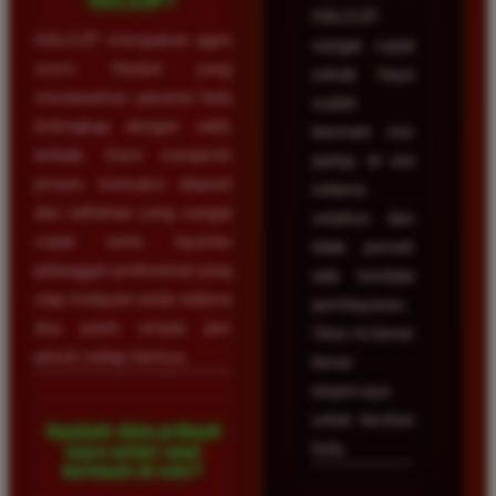
HALOJP?
HALOJP
HALOJP merupakan agen
sangat cepat
resmi Sbobet yang
sekali. Saya
menawarkan pasaran bola
sudah
terlengkap dengan odds
bermain mix
terbaik. Kami menjamin
parlay di sini
proses transaksi deposit
selama
dan withdraw yang sangat
setahun dan
cepat serta layanan
tidak pernah
pelanggan profesional yang
ada kendala
siap melayani anda selama
pembayaran.
dua puluh empat jam
Situs ini benar
penuh setiap harinya.
benar
terpercaya
untuk taruhan
Apakah data pribadi
bola.
saya aman saat
bermain di sini?