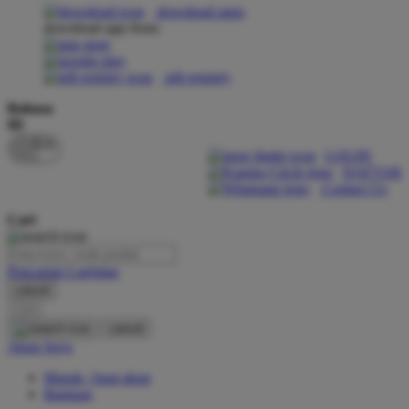
download apps
download app from:
Oh Ma Grain
Okiedog
gift registry
P
Bahasa
ID
Peachy
LOGIN
Phil & Ted's
DAFTAR
Contact Us
Philips Avent
Cari
Pigeon
Playgro
Pencarian Lanjutan
cancel
Poled Global
Cari
Ponycycle
cancel
Akun Saya
Puma
Masuk / buat akun
Pureats
Bantuan