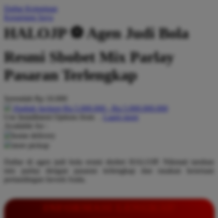
Daftar Keinginan
Q
Keranjang Saya
QV Baby
HALOJP ⚽️ Agen Judi Bola
R
Resmi Sbobet Mix Parlay
Real Shades
Pasaran Terlengkap
Red Castle
Serendah
Rp 10.000
Ribbon Madness
Hadiah Jackpot
Rp.5.000.000
-
Rp.5.000.000.000
Use Installment Options from
.
Laarn more
S
Available for :
home delivery
Sebamed
store pickup
Silver Cross
Daftar di agen judi bola resmi sbobet HALOJP. Nikmati taruhan
mix parlay dengan pasaran terlengkap dan rasakan keseruan
Simply Idea
pertandingan favorit Anda.
Skip Hop
Spectra
INFORMASI LENGKAP