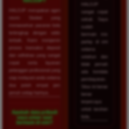
HALOJP?
HALOJP
HALOJP merupakan agen
sangat cepat
resmi Sbobet yang
sekali. Saya
menawarkan pasaran bola
sudah
terlengkap dengan odds
bermain mix
terbaik. Kami menjamin
parlay di sini
proses transaksi deposit
selama
dan withdraw yang sangat
setahun dan
cepat serta layanan
tidak pernah
pelanggan profesional yang
ada kendala
siap melayani anda selama
pembayaran.
dua puluh empat jam
Situs ini benar
penuh setiap harinya.
benar
terpercaya
untuk taruhan
Apakah data pribadi
bola.
saya aman saat
bermain di sini?