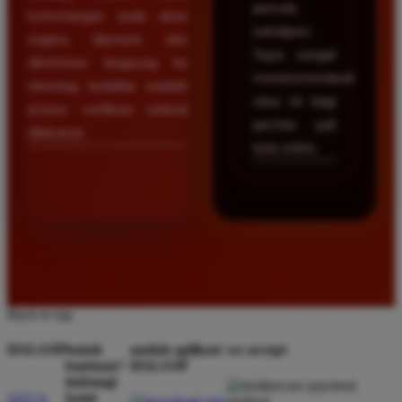
pemula
kemenangan anda akan
sekalipun.
segera diproses dan
Saya sangat
dikirimkan langsung ke
merekomendasikan
rekening terdaftar setelah
situs ini bagi
proses verifikasi selesai
pecinta judi
dilakukan.
bola online.
Back to top
HALOJP
butuh
unduh aplikasi
we accept
bantuan?
HALOJP
hubungi
kami
SITUS