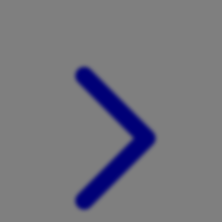
Xootz
Y
Yamatoya
Z
Zaxy
Zoggs
0-9
4Moms
59S