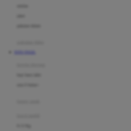
Dae Organics
setelan
Docare
jaket
Doona
pakaian dalam
Down To Earth
Drew
pakaian tidur
Dr. Brown's
TOTO TOGEL
E
kereta dorong
ELC
bayi baru lahir
Ergobaby
usia 6 bulan+
Expert Care
koper anak
Ezyroller
kursi mobil
F
0-13 Kg
Felt So Sweet