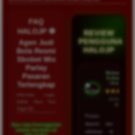
FAQ
HALOJP ⚽️
REVIEW
PENGGUNA
Agen Judi
HALOJP
Bola Resmi
Sbobet Mix
Parlay
Muhammad
Pasaran
Ardiansyah
Terlengkap
• Kendari
★★★★★
Informasi Login,
23 Februari
Daftar Situs Toto
2026
Togel 4D
Proses
deposit dan
Apa saja keunggulan
utama bermain di
withdraw di