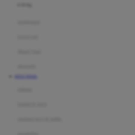
0-36 Kg
Fisher Price
Flipper
gendongan
Friends Of Sally
travel cots
G
diaper bags
Gb
Geko
aksesoris
Graco
SITUS TOGEL
Gund
selimut
H
bantal & sprei
Habbie
Haenim
ranjang bayi & balita
Happy Horse
perabotan