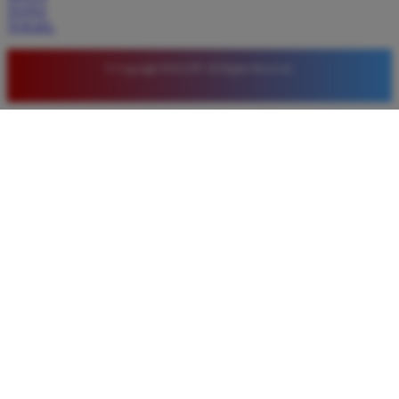
TOTO
TOGEL
© Copyright HALOJP. All Rights Reserved.