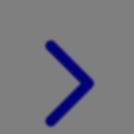
Xootz
Y
Yamatoya
Z
Zaxy
Zoggs
0-9
4Moms
59S