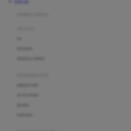
TOTO 4D
Azetabio
produk terbaru
B
aksesoris
Baabaasheepz
tas
Babiators
kacamata
Baby Dove
aksesoris rambut
Baby Jogger
Baby Rovega
kebutuhan bayi
Babybee
pakaian tidur
Banana Boat
set & terusan
Banz
piyama
Barbie
bodysuits
Beaba
Beauty Barn