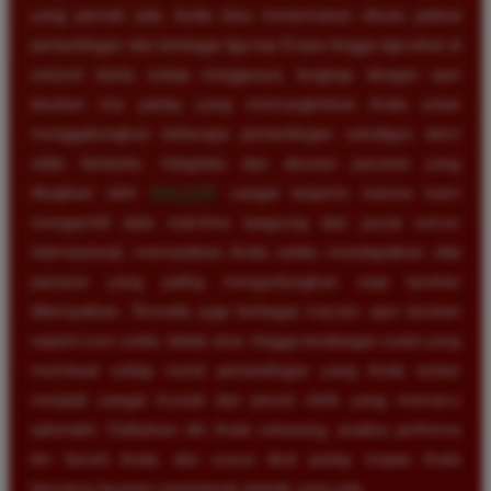
yang pernah ada. Anda bisa menemukan ribuan jadwal
pertandingan dari berbagai liga top Eropa hingga liga lokal di
seluruh dunia setiap minggunya, lengkap dengan opsi
taruhan mix parlay yang memungkinkan Anda untuk
menggabungkan beberapa pertandingan sekaligus demi
odds fantastis. Integritas dan akurasi pasaran yang
disajikan oleh
HALOJP
sangat terjamin karena kami
mengambil data real-time langsung dari pusat server
internasional, memastikan Anda selalu mendapatkan nilai
pasaran yang paling menguntungkan saat taruhan
ditempatkan. Tersedia juga berbagai macam opsi taruhan
seperti over under, tebak skor, hingga tendangan sudut yang
membuat setiap menit pertandingan yang Anda tonton
menjadi sangat krusial dan penuh intrik yang memacu
adrenalin. Daftarkan diri Anda sekarang, analisa performa
tim favorit Anda, dan susun tiket parlay impian Anda
bersama layanan sportsbook terbaik yang ada.