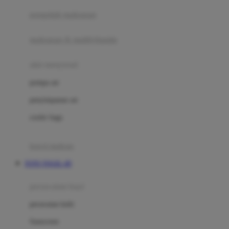
pengolah makanan
Joolz
Jujube
makanan & multivitamin
K
alat menyusui
Kiddycuts
pompa asi
Kumon
penyimpanan asi
L
cooler bags
Leapfrog
kursi makan
Leclerc
TOTO TOGEL 4D
Lee Vierra
Lillebaby
perawatan bayi
Little Bird Told Me
perawatan kulit
Little Miss Janis
Sunscreen