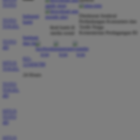
TOTO
Direktorat Jenderal
hubungi
TOTO
Perlindungan Konsumen dan
kami
TOGEL
Tertib Niaga
ikuti kami di
Kementerian Perdagangan RI
media sosial
bantuan
TOTO
dan faq
4D
021-
SITUS
123456789
TOGEL
24 Hours
TOTO
TOGEL
4D
SITUS
TOTO
4D
SITUS