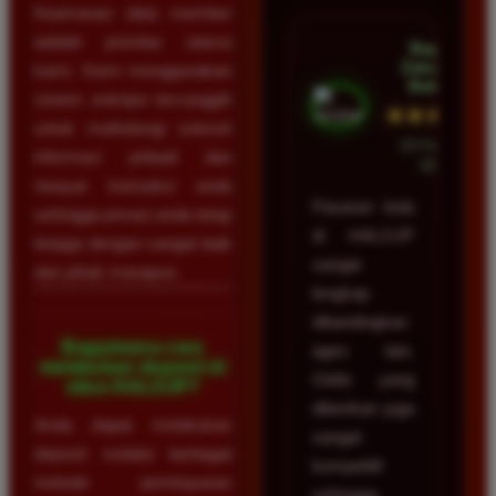
Keamanan data member
adalah prioritas utama
Bagus
Zakaria •
kami. Kami menggunakan
Bekasi
sistem enkripsi tercanggih
★★★★★
untuk melindungi seluruh
23 Februari
informasi pribadi dan
2026
riwayat transaksi anda
Pasaran bola
sehingga privasi anda tetap
di HALOJP
terjaga dengan sangat baik
sangat
dari pihak manapun.
lengkap
dibandingkan
Bagaimana cara
agen lain.
melakukan deposit di
Odds yang
situs HALOJP?
diberikan juga
Anda dapat melakukan
sangat
deposit melalui berbagai
kompetitif
metode pembayaran
sehingga