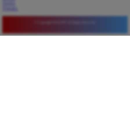
TOTO
TOGEL
© Copyright HALOJP. All Rights Reserved.