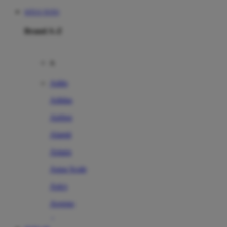
SITUS TOTO
Brand A-Z
A
Addo
Adidas
Airfree
Alamii
Amara
Aqua Scale
Asics
Aveeno
Awan