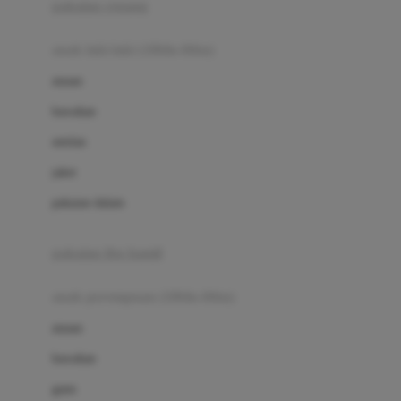
pakaian renang
Bumkins
anak laki-laki (18bln-8thn)
C
atasan
Cetaphil
bawahan
Chicco
setelan
Childlife
jaket
Clevamama
pakaian dalam
Cocolatte
Cottonseeds
pakaian ibu hamil
Cozy N Safe
anak perempuan (18bln-8thn)
Crane
atasan
Cybex
bawahan
D
gaun