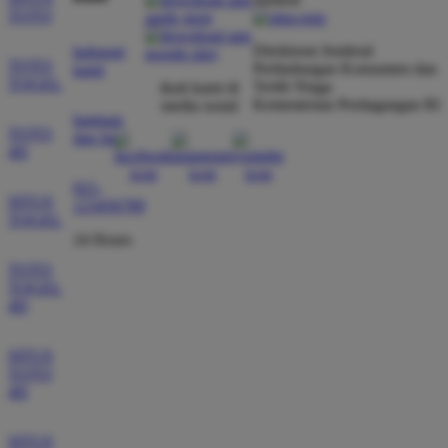
TOTO
Direktorat Jenderal
hubungi
TOTO
Perlindungan Konsumen dan
kami
TOGEL
Tertib Niaga
ikuti kami di
Kementerian Perdagangan RI
media sosial
bantuan
TOTO
dan faq
4D
021-
SITUS
123456789
TOGEL
24 Hours
TOTO
TOGEL
4D
SITUS
TOTO
4D
SITUS