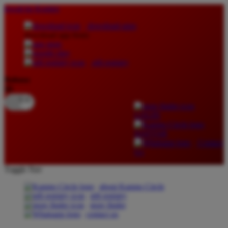
lewati ke Konten
download apps
download app from:
gift registry
Bahasa
ID
LOGIN
DAFTAR
Contact
Us
Toggle Nav
about Kanmo Circle
gift registry
store finder
contact us