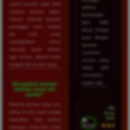
seperti transfer bank lokal
potensi
maupun dompet digital.
keuntungan
Silakan hubungi layanan
jauh lebih
pelanggan kami melalui
besar. Sangat
live chat untuk
puas dengan
mendapatkan nomor
layanan
rekening tujuan terbaru
customer
agar proses deposit anda
service yang
berjalan lancar dan cepat.
selalu aktif
membantu
kapan saja.
Berapakah minimal
taruhan untuk mix
parlay?
Minimal taruhan untuk mix
Maya
parlay di situs kami sangat
Susanto •
Salatiga
terjangkau bagi semua
★★★★★
kalangan. Anda bisa mulai