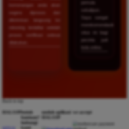
pemula
kemenangan anda akan
sekalipun.
segera diproses dan
Saya sangat
dikirimkan langsung ke
merekomendasikan
rekening terdaftar setelah
situs ini bagi
proses verifikasi selesai
pecinta judi
dilakukan.
bola online.
Back to top
HALOJP
butuh
unduh aplikasi
we accept
bantuan?
HALOJP
hubungi
kami
SITUS