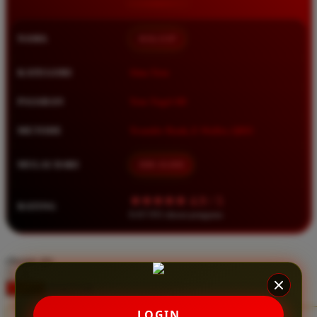
Squishmallows
Starbooks
NAMA
HALOJP
Stick-O
KATEGORI
Situs Toto
Stokke
Sudocrem
PASARAN
Toto Togel 4D
Sumimo
METODE
Transfer Bank, E-Wallet, QRIS
Sunnylife
MULAI DARI
IDR 10.000
Sun-Staches
Swimava
★★★★★ 4.9 / 5
RATING
8.417.951 ulasan pengguna
T
Tommee Tippee
choose qty
Trunki
DAFTAR
LOGIN
Tutti Bambini
LOGIN