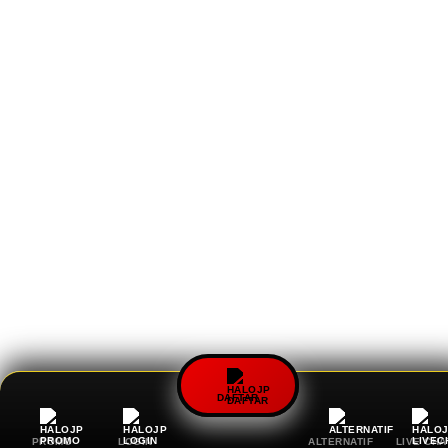
DAFTAR
PROMO
LOGIN
ALTERNATIF
LIVE CHA