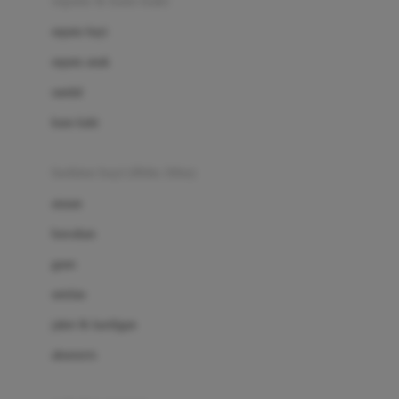
sepatu & kaus kaki
Bio Oil
sepatu bayi
Biolane
sepatu anak
Bite Fighters
sandal
Bizzi Growin
kaus kaki
Blackmores
fashion bayi (0bln-3thn)
Blooming Marvellous
atasan
Bonnels
bawahan
Bravado
gaun
Bruder
setelan
Brush Baby
jaket & kardigan
Buds Organics
aksesoris
Bugaboo
Buggygear