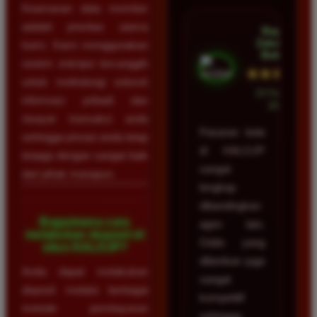
Keamanan data member
adalah prioritas utama
Bagus
Zakaria •
kami. Kami menggunakan
Bekasi
sistem enkripsi tercanggih
★★★★★
untuk melindungi seluruh
23 Februari
informasi pribadi dan
2026
riwayat transaksi anda
Pasaran bola
sehingga privasi anda tetap
di HALOJP
terjaga dengan sangat baik
sangat
dari pihak manapun.
lengkap
dibandingkan
Bagaimana cara
agen lain.
melakukan deposit di
Odds yang
situs HALOJP?
diberikan juga
Anda dapat melakukan
sangat
deposit melalui berbagai
kompetitif
metode pembayaran
sehingga