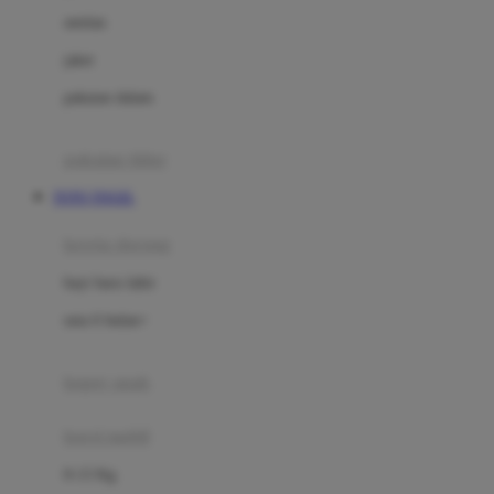
Dae Organics
setelan
Docare
jaket
Doona
pakaian dalam
Down To Earth
Drew
pakaian tidur
Dr. Brown's
TOTO TOGEL
E
kereta dorong
ELC
bayi baru lahir
Ergobaby
usia 6 bulan+
Expert Care
koper anak
Ezyroller
kursi mobil
F
0-13 Kg
Felt So Sweet