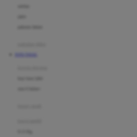
Dae Organics
setelan
Docare
jaket
Doona
pakaian dalam
Down To Earth
Drew
pakaian tidur
Dr. Brown's
TOTO TOGEL
E
kereta dorong
ELC
bayi baru lahir
Ergobaby
usia 6 bulan+
Expert Care
koper anak
Ezyroller
kursi mobil
F
0-13 Kg
Felt So Sweet