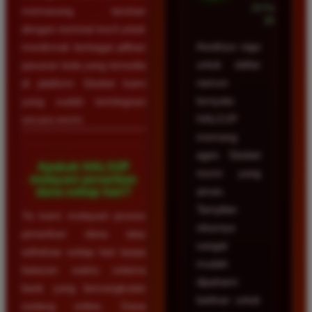
23 Februari
memasang taruhan
2026
dengan nominal kecil untuk
Awalnya ragu
menikmati berbagai pilihan
untuk daftar
pasaran bola yang tersedia
namun
di platform Sbobet kami
ternyata
yang sudah terintegrasi
HALOJP
secara resmi.
memang
agen Sbobet
Apakah HALOJP
resmi yang
melayani penarikan
dana setiap hari?
aman.
Tampilan
Ya kami melayani proses
situsnya
penarikan dana atau
sangat
withdraw setiap hari tanpa
mudah
batasan waktu selama
dipahami
bank yang bersangkutan
bahkan untuk
sedang online. Dana