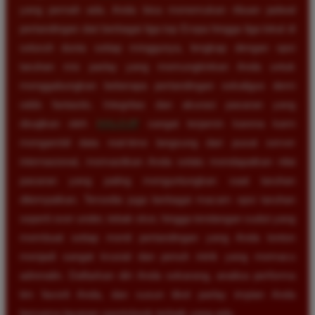
yang pernah ada. Anda bisa menemukan ribuan jadwal
pertandingan dari berbagai liga top Eropa hingga liga lokal di
seluruh dunia setiap minggunya, lengkap dengan opsi
taruhan mix parlay yang memungkinkan Anda untuk
menggabungkan beberapa pertandingan sekaligus demi
odds fantastis. Integritas dan akurasi pasaran yang
disajikan oleh
HALOJP
sangat terjamin karena kami
mengambil data real-time langsung dari pusat server
internasional, memastikan Anda selalu mendapatkan nilai
pasaran yang paling menguntungkan saat taruhan
ditempatkan. Tersedia juga berbagai macam opsi taruhan
seperti over under, tebak skor, hingga tendangan sudut yang
membuat setiap menit pertandingan yang Anda tonton
menjadi sangat krusial dan penuh intrik yang memacu
adrenalin. Daftarkan diri Anda sekarang, analisa performa
tim favorit Anda, dan susun tiket parlay impian Anda
bersama layanan sportsbook terbaik yang ada.