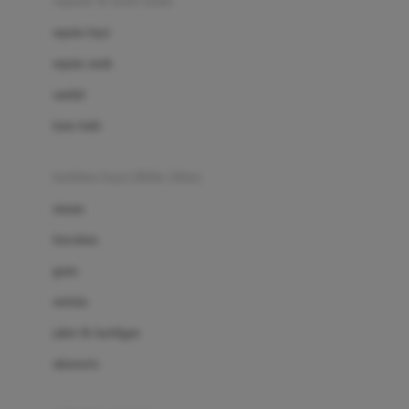
sepatu & kaus kaki
Bio Oil
sepatu bayi
Biolane
sepatu anak
Bite Fighters
sandal
Bizzi Growin
kaus kaki
Blackmores
fashion bayi (0bln-3thn)
Blooming Marvellous
atasan
Bonnels
bawahan
Bravado
gaun
Bruder
setelan
Brush Baby
jaket & kardigan
Buds Organics
aksesoris
Bugaboo
Buggygear