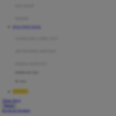
Moby
bak mandi
Momami
handuk
Mothercare
SITUS TOTO TOGEL
Mustela
ayunan dan walker bayi
My Buddy Tag
My K
alas bermain anak bayi
N
mainan anak bayi
Naif
mothercare toys
Nike
elc toys
Nordic Natural
HALOJP
Nuby
Akun Saya
Nuna
Masuk
lewati ke Konten
O