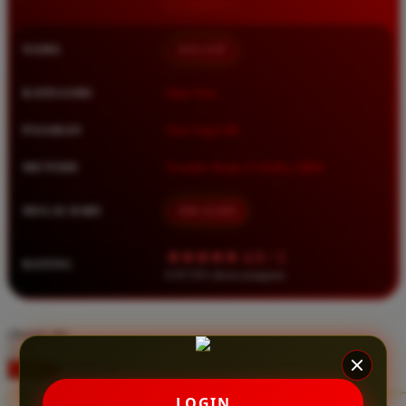
Squishmallows
Starbooks
NAMA
HALOJP
Stick-O
KATEGORI
Situs Toto
Stokke
Sudocrem
PASARAN
Toto Togel 4D
Sumimo
METODE
Transfer Bank, E-Wallet, QRIS
Sunnylife
MULAI DARI
IDR 10.000
Sun-Staches
Swimava
★★★★★ 4.9 / 5
RATING
8.417.951 ulasan pengguna
T
Tommee Tippee
choose qty
Trunki
DAFTAR
LOGIN
Tutti Bambini
LOGIN