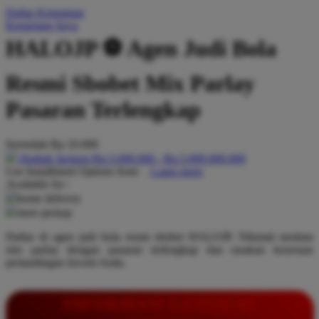
Daftar Keinginan
Q
Keranjang Saya
QV Baby
HALOJP ⚽️ Agen Judi Bola
R
Resmi Sbobet Mix Parlay
Real Shades
Pasaran Terlengkap
Red Castle
Serendah
Rp 10.000
Ribbon Madness
Hadiah Jackpot
Rp.5.000.000
-
Rp.5.000.000.000
Use Installment Options from
.
Laarn more
S
Available for :
home delivery
Sebamed
store pickup
Silver Cross
Daftar di agen judi bola resmi sbobet HALOJP. Nikmati taruhan
mix parlay dengan pasaran terlengkap dan rasakan keseruan
Simply Idea
pertandingan favorit Anda.
Skip Hop
Spectra
INFORMASI LENGKAP