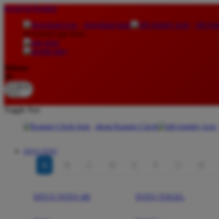
lewati ke Konten
download apps
gift reg
download app from:
Bahasa
ID
Toggle Nav
about Kanmo Circle
SITUS TOTO
A
B
C
D
E
F
G
H
SITUS TOTO 4D
TOTO TOGEL