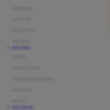
gendongan
travel cots
diaper bags
aksesoris
SITUS TOGEL
selimut
bantal & sprei
ranjang bayi & balita
perabotan
matras
SITUS TOTO 4D