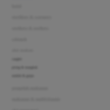
botol
sterilizer & warmers
soothers & teethers
celemek
alat makan
cangkir
piring & mangkuk
sendok & garpu
pengolah makanan
makanan & multivitamin