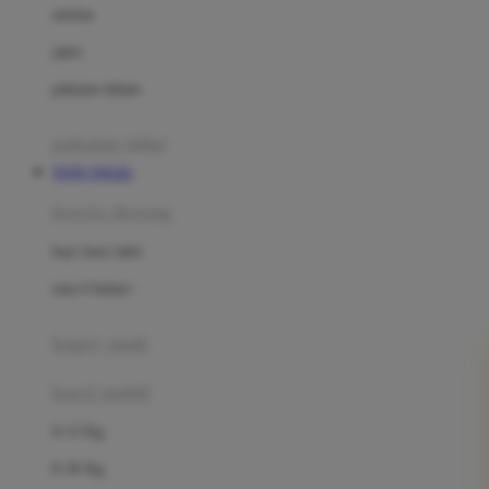
setelan
jaket
pakaian dalam
pakaian tidur
TOTO TOGEL
kereta dorong
bayi baru lahir
usia 6 bulan+
koper anak
kursi mobil
0-13 Kg
0-36 Kg