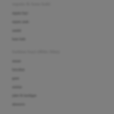
sepatu & kaus kaki
sepatu bayi
sepatu anak
sandal
kaus kaki
fashion bayi (0bln-3thn)
atasan
bawahan
gaun
setelan
jaket & kardigan
aksesoris