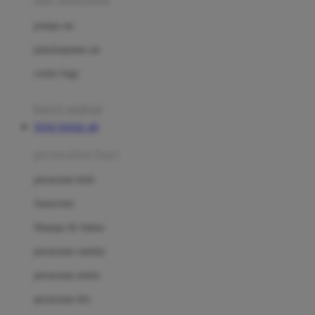
alat menyusui
pompa asi
penyimpanan asi
cooler bags
kursi makan
TOTO TOGEL 4D
perawatan bayi
perawatan kulit
Sunscreen
Shampo & Sabun
perawatan rambut
perawatan mulut
perawatan diri