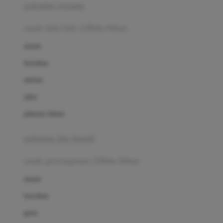
pakaian renang
anak laki-laki (18bln-8thn)
atasan
bawahan
setelan
jaket
pakaian dalam
pakaian ibu hamil
anak perempuan (18bln-8thn)
atasan
bawahan
gaun