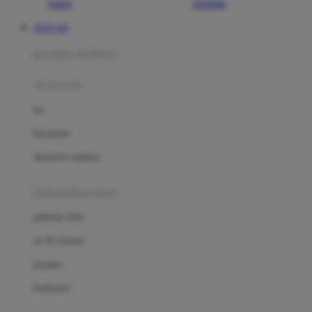
Asics
Aveeno
TOTO 4D
produk terbaru
aksesoris
tas
kacamata
aksesoris rambut
kebutuhan bayi
pakaian tidur
set & terusan
piyama
bodysuits