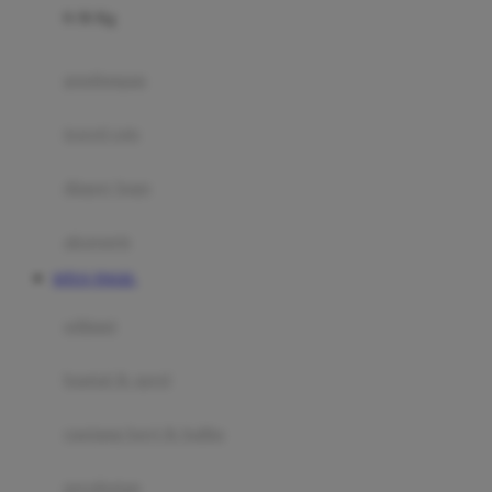
0-36 Kg
Fisher Price
Flipper
gendongan
Friends Of Sally
travel cots
G
diaper bags
Gb
Geko
aksesoris
Graco
SITUS TOGEL
Gund
selimut
H
bantal & sprei
Habbie
Haenim
ranjang bayi & balita
Happy Horse
perabotan