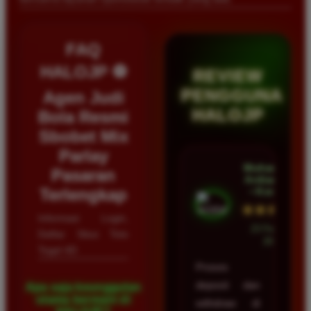
FAQ
HALOJP ⚽️
REVIEW
PENGGUNA
Agen Judi
HALOJP
Bola Resmi
Sbobet Mix
Parlay
Muhammad
Pasaran
Ardiansyah
Terlengkap
• Kendari
★★★★★
Informasi Login,
23 Februari
Daftar Situs Toto
2026
Togel 4D
Proses
deposit dan
Apa saja keunggulan
utama bermain di
withdraw di