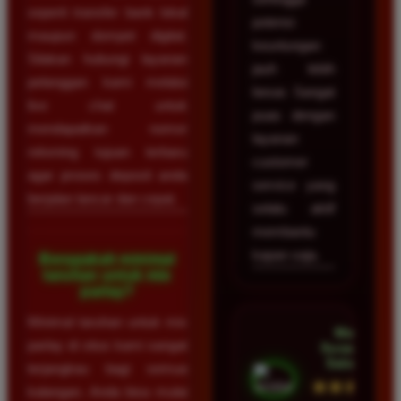
seperti transfer bank lokal
potensi
maupun dompet digital.
keuntungan
Silakan hubungi layanan
jauh lebih
pelanggan kami melalui
besar. Sangat
live chat untuk
puas dengan
mendapatkan nomor
layanan
rekening tujuan terbaru
customer
agar proses deposit anda
service yang
berjalan lancar dan cepat.
selalu aktif
membantu
kapan saja.
Berapakah minimal
taruhan untuk mix
parlay?
Minimal taruhan untuk mix
Maya
parlay di situs kami sangat
Susanto •
Salatiga
terjangkau bagi semua
★★★★★
kalangan. Anda bisa mulai