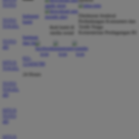
TOTO
Direktorat Jenderal
hubungi
TOTO
Perlindungan Konsumen dan
kami
TOGEL
Tertib Niaga
ikuti kami di
Kementerian Perdagangan RI
media sosial
bantuan
TOTO
dan faq
4D
021-
SITUS
123456789
TOGEL
24 Hours
TOTO
TOGEL
4D
SITUS
TOTO
4D
SITUS