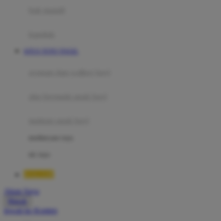
Moby
bak mandi
Momami
handuk
Mothercare
SITUS TOTO TOGEL
Mustela
ayunan dan walker bayi
My Buddy Tag
My K
alas bermain anak bayi
N
mainan anak bayi
Naif
mothercare toys
Nike
elc toys
Nordic Natural
HALOJP
Nuby
Akun Saya
Nuna
Masuk
lewati ke Konten
O