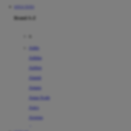
SITUS TOTO
Brand A-Z
A
Addo
Adidas
Airfree
Alamii
Amara
Aqua Scale
Asics
Aveeno
Awan