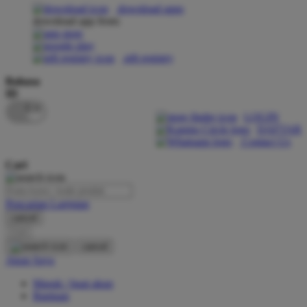
download apps
download app from:
Oh Ma Grain
Okiedog
gift registry
P
Bahasa
ID
Peachy
LOGIN
Phil & Ted's
DAFTAR
Contact Us
Philips Avent
Cari
Pigeon
Playgro
Pencarian Lanjutan
cancel
Poled Global
Cari
Ponycycle
cancel
Akun Saya
Puma
Masuk / buat akun
Pureats
Bantuan