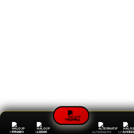
DAFTAR
PROMO
LOGIN
ALTERNATIF
LIVE CHA