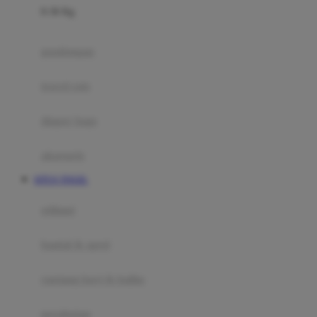
0-36 Kg
Fisher Price
Flipper
gendongan
Friends Of Sally
travel cots
G
diaper bags
Gb
Geko
aksesoris
Graco
SITUS TOGEL
Gund
selimut
H
bantal & sprei
Habbie
Haenim
ranjang bayi & balita
Happy Horse
perabotan