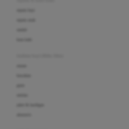
sepatu & kaus kaki
Bio Oil
sepatu bayi
Biolane
sepatu anak
Bite Fighters
sandal
Bizzi Growin
kaus kaki
Blackmores
fashion bayi (0bln-3thn)
Blooming Marvellous
atasan
Bonnels
bawahan
Bravado
gaun
Bruder
setelan
Brush Baby
jaket & kardigan
Buds Organics
aksesoris
Bugaboo
Buggygear