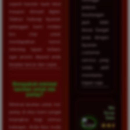
seperti transfer bank lokal
potensi
maupun dompet digital.
keuntungan
Silakan hubungi layanan
jauh lebih
pelanggan kami melalui
besar. Sangat
live chat untuk
puas dengan
mendapatkan nomor
layanan
rekening tujuan terbaru
customer
agar proses deposit anda
service yang
berjalan lancar dan cepat.
selalu aktif
membantu
kapan saja.
Berapakah minimal
taruhan untuk mix
parlay?
Minimal taruhan untuk mix
Maya
parlay di situs kami sangat
Susanto •
Salatiga
terjangkau bagi semua
★★★★★
kalangan. Anda bisa mulai