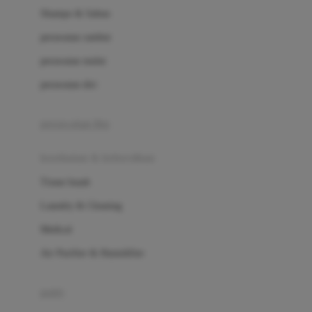
London Taxi
Shampo & Sabun
Love To Dream
perawatan rambut
perawatan mulut
M
perawatan diri
Magformers
Mama's Choice
perawatan ibu
Mamas&Papas
kesehatan & kebersihan
Mamaway
Tissue basah
Maxi Cosi
Laundry & Cleaning
Megabloks
Medical
Micro
Air Purifier & Humidifier
MiDeer
Mimi & Lula
potty
Mini Monkey