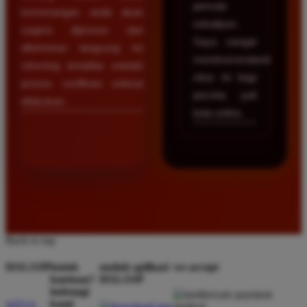
pemula
kemenangan anda akan
sekalipun.
segera diproses dan
Saya sangat
dikirimkan langsung ke
merekomendasikan
rekening terdaftar setelah
situs ini bagi
proses verifikasi selesai
pecinta judi
dilakukan.
bola online.
Back to top
HALOJP
butuh
unduh aplikasi
we accept
bantuan?
HALOJP
hubungi
kami
SITUS