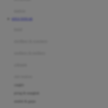
Happy Tummy
Hauck
matras
Havaianas
SITUS TOTO 4D
Hegen
botol
Hot Wheels
sterilizer & warmers
Hybrid
soothers & teethers
I
Inlacta DHA
celemek
Interlac
alat makan
Ivenet
cangkir
J
piring & mangkuk
Jack N Jill
sendok & garpu
Joie