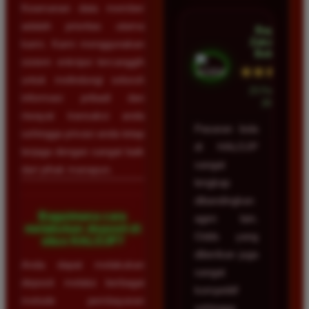
Keamanan data member
adalah prioritas utama
Bagus
Zakaria •
kami. Kami menggunakan
Bekasi
sistem enkripsi tercanggih
★★★★★
untuk melindungi seluruh
23 Februari
informasi pribadi dan
2026
riwayat transaksi anda
Pasaran bola
sehingga privasi anda tetap
di HALOJP
terjaga dengan sangat baik
sangat
dari pihak manapun.
lengkap
dibandingkan
Bagaimana cara
agen lain.
melakukan deposit di
Odds yang
situs HALOJP?
diberikan juga
Anda dapat melakukan
sangat
deposit melalui berbagai
kompetitif
metode pembayaran
sehingga