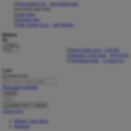
download apps
download app from:
Oh Ma Grain
Okiedog
gift registry
P
Bahasa
ID
Peachy
LOGIN
Phil & Ted's
DAFTAR
Contact Us
Philips Avent
Cari
Pigeon
Playgro
Pencarian Lanjutan
cancel
Poled Global
Cari
Ponycycle
cancel
Akun Saya
Puma
Masuk / buat akun
Pureats
Bantuan