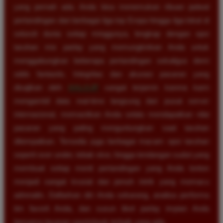
yang pernah ada. Anda bisa menemukan ribuan jadwal
pertandingan dari berbagai liga top Eropa hingga liga lokal di
seluruh dunia setiap minggunya, lengkap dengan opsi
taruhan mix parlay yang memungkinkan Anda untuk
menggabungkan beberapa pertandingan sekaligus demi
odds fantastis. Integritas dan akurasi pasaran yang
disajikan oleh
HALOJP
sangat terjamin karena kami
mengambil data real-time langsung dari pusat server
internasional, memastikan Anda selalu mendapatkan nilai
pasaran yang paling menguntungkan saat taruhan
ditempatkan. Tersedia juga berbagai macam opsi taruhan
seperti over under, tebak skor, hingga tendangan sudut yang
membuat setiap menit pertandingan yang Anda tonton
menjadi sangat krusial dan penuh intrik yang memacu
adrenalin. Daftarkan diri Anda sekarang, analisa performa
tim favorit Anda, dan susun tiket parlay impian Anda
bersama layanan sportsbook terbaik yang ada.