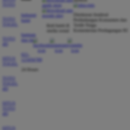
TOTO
Direktorat Jenderal
hubungi
TOTO
Perlindungan Konsumen dan
kami
TOGEL
Tertib Niaga
ikuti kami di
Kementerian Perdagangan RI
media sosial
bantuan
TOTO
dan faq
4D
021-
SITUS
123456789
TOGEL
24 Hours
TOTO
TOGEL
4D
SITUS
TOTO
4D
SITUS