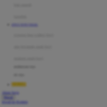
Moby
bak mandi
Momami
handuk
Mothercare
SITUS TOTO TOGEL
Mustela
ayunan dan walker bayi
My Buddy Tag
My K
alas bermain anak bayi
N
mainan anak bayi
Naif
mothercare toys
Nike
elc toys
Nordic Natural
HALOJP
Nuby
Akun Saya
Nuna
Masuk
lewati ke Konten
O