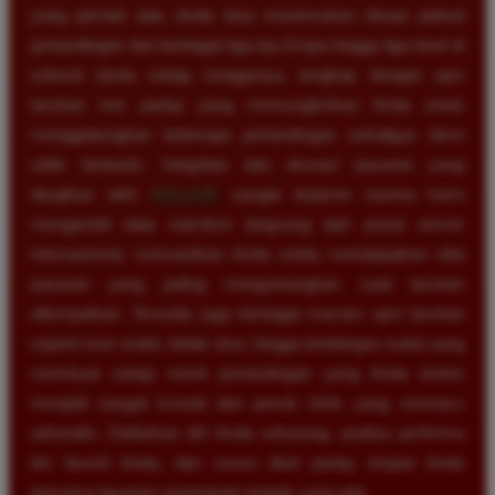
yang pernah ada. Anda bisa menemukan ribuan jadwal
pertandingan dari berbagai liga top Eropa hingga liga lokal di
seluruh dunia setiap minggunya, lengkap dengan opsi
taruhan mix parlay yang memungkinkan Anda untuk
menggabungkan beberapa pertandingan sekaligus demi
odds fantastis. Integritas dan akurasi pasaran yang
disajikan oleh
HALOJP
sangat terjamin karena kami
mengambil data real-time langsung dari pusat server
internasional, memastikan Anda selalu mendapatkan nilai
pasaran yang paling menguntungkan saat taruhan
ditempatkan. Tersedia juga berbagai macam opsi taruhan
seperti over under, tebak skor, hingga tendangan sudut yang
membuat setiap menit pertandingan yang Anda tonton
menjadi sangat krusial dan penuh intrik yang memacu
adrenalin. Daftarkan diri Anda sekarang, analisa performa
tim favorit Anda, dan susun tiket parlay impian Anda
bersama layanan sportsbook terbaik yang ada.