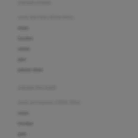
pakaian renang
Bumkins
anak laki-laki (18bln-8thn)
C
atasan
Cetaphil
bawahan
Chicco
setelan
Childlife
jaket
Clevamama
pakaian dalam
Cocolatte
Cottonseeds
pakaian ibu hamil
Cozy N Safe
anak perempuan (18bln-8thn)
Crane
atasan
Cybex
bawahan
D
gaun