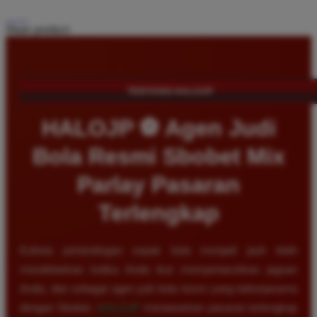
Share product:
TENTANG HALOJP
HALOJP ⚽️ Agen Judi
Bola Resmi Sbobet Mix
Parlay Pasaran
Terlengkap
Euforia pertandingan sepak bola menjadi jauh lebih
mendebarkan ketika Anda ikut mempertaruhkan jagoan
Anda, dan sebagai agen judi bola resmi yang bekerjasama
dengan Sbobet,
HALOJP
menawarkan pasaran terlengkap