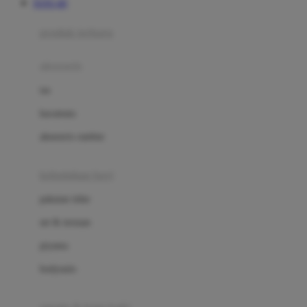
TOTO 4D
Azetabio
produk terbaru
B
aksesoris
Baabaasheepz
tas
Babiators
kacamata
Baby Dove
aksesoris rambut
Baby Jogger
Baby Rovega
kebutuhan bayi
Babybee
pakaian tidur
Banana Boat
set & terusan
Banz
piyama
Barbie
bodysuits
Beaba
Beauty Barn