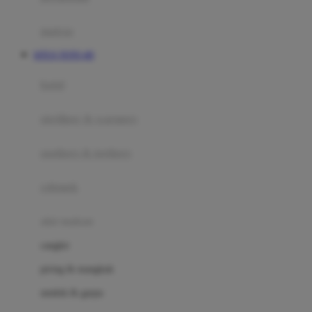
Happy Tummy
Hauck
matras
Havaianas
SITUS TOTO 4D
Hegen
botol
Hot Wheels
sterilizer & warmers
Hybrid
soothers & teethers
I
Inlacta DHA
celemek
Interlac
alat makan
Ivenet
cangkir
J
piring & mangkuk
Jack N Jill
sendok & garpu
Joie