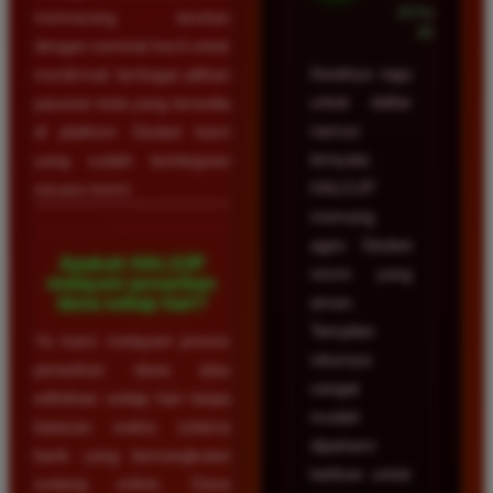
23 Februari
memasang taruhan
2026
dengan nominal kecil untuk
Awalnya ragu
menikmati berbagai pilihan
untuk daftar
pasaran bola yang tersedia
namun
di platform Sbobet kami
ternyata
yang sudah terintegrasi
HALOJP
secara resmi.
memang
agen Sbobet
Apakah HALOJP
resmi yang
melayani penarikan
dana setiap hari?
aman.
Tampilan
Ya kami melayani proses
situsnya
penarikan dana atau
sangat
withdraw setiap hari tanpa
mudah
batasan waktu selama
dipahami
bank yang bersangkutan
bahkan untuk
sedang online. Dana