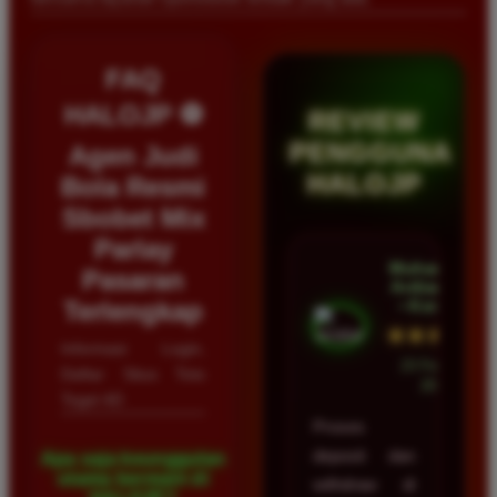
FAQ
HALOJP ⚽️
REVIEW
PENGGUNA
Agen Judi
HALOJP
Bola Resmi
Sbobet Mix
Parlay
Muhammad
Pasaran
Ardiansyah
Terlengkap
• Kendari
★★★★★
Informasi Login,
23 Februari
Daftar Situs Toto
2026
Togel 4D
Proses
deposit dan
Apa saja keunggulan
utama bermain di
withdraw di