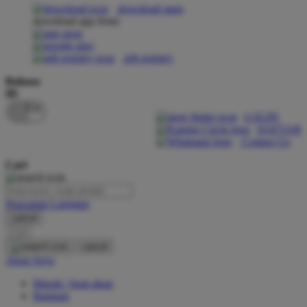
download apps
download app from:
Oh Ma Grain
Okiedog
gift registry
P
Bahasa
ID
Peachy
LOGIN
Phil & Ted's
DAFTAR
Contact Us
Philips Avent
Cari
Pigeon
Playgro
Pencarian Lanjutan
cancel
Poled Global
Cari
Ponycycle
cancel
Akun Saya
Puma
Masuk / buat akun
Pureats
Bantuan