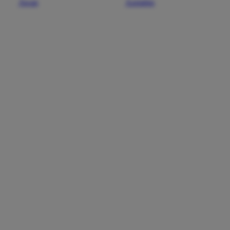
Awan
Azetabio