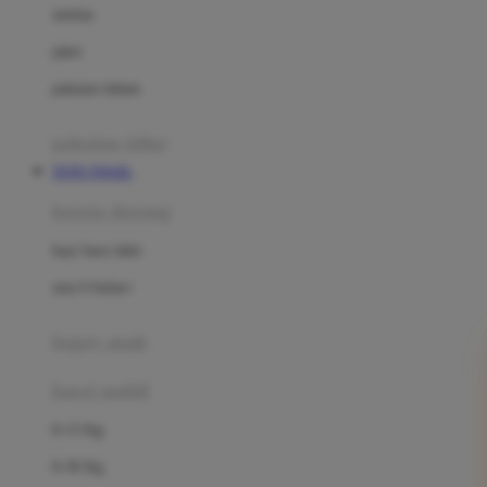
setelan
jaket
pakaian dalam
pakaian tidur
TOTO TOGEL
kereta dorong
bayi baru lahir
usia 6 bulan+
koper anak
kursi mobil
0-13 Kg
0-36 Kg