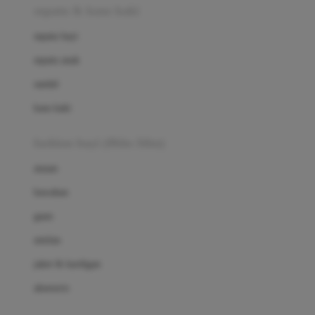
sepatu & kaus kaki
sepatu bayi
sepatu anak
sandal
kaus kaki
fashion bayi (0bln-3thn)
atasan
bawahan
gaun
setelan
jaket & kardigan
aksesoris