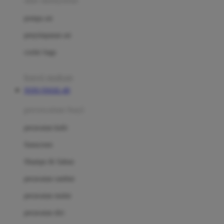
alat menyusui
pompa asi
penyimpanan asi
cooler bags
kursi makan
TOTO TOGEL 4D
perawatan bayi
perawatan kulit
Sunscreen
Shampo & Sabun
perawatan rambut
perawatan mulut
perawatan diri