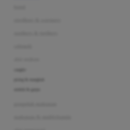
botol
sterilizer & warmers
soothers & teethers
celemek
alat makan
cangkir
piring & mangkuk
sendok & garpu
pengolah makanan
makanan & multivitamin