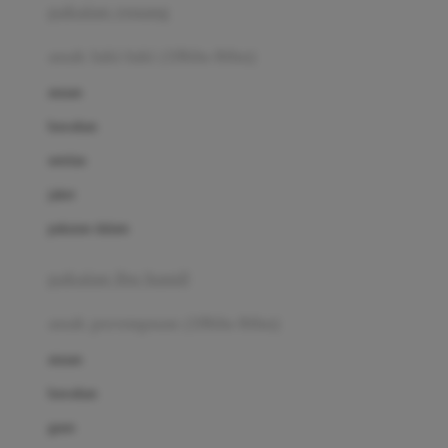
pakaian renang
anak laki-laki (18bln-8thn)
atasan
bawahan
setelan
jaket
pakaian dalam
pakaian ibu hamil
anak perempuan (18bln-8thn)
atasan
bawahan
gaun