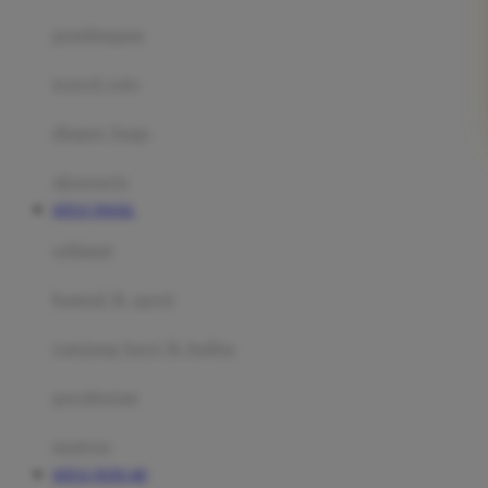
gendongan
travel cots
diaper bags
aksesoris
SITUS TOGEL
selimut
bantal & sprei
ranjang bayi & balita
perabotan
matras
SITUS TOTO 4D