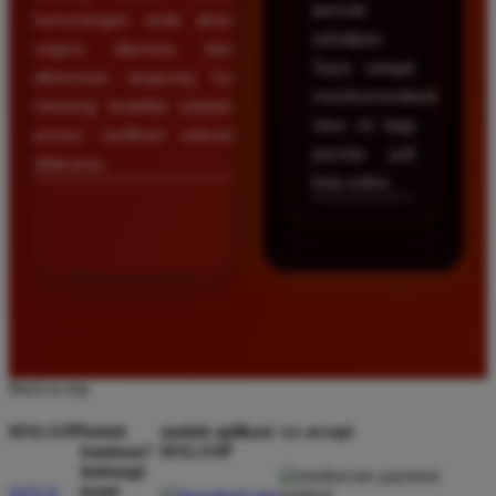
pemula
kemenangan anda akan
sekalipun.
segera diproses dan
Saya sangat
dikirimkan langsung ke
merekomendasikan
rekening terdaftar setelah
situs ini bagi
proses verifikasi selesai
pecinta judi
dilakukan.
bola online.
Back to top
HALOJP
butuh
unduh aplikasi
we accept
bantuan?
HALOJP
hubungi
kami
SITUS