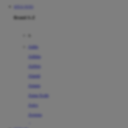
SITUS TOTO
Brand A-Z
A
Addo
Adidas
Airfree
Alamii
Amara
Aqua Scale
Asics
Aveeno
Awan