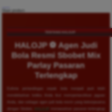
Share product:
TENTANG HALOJP
HALOJP ⚽️ Agen Judi
Bola Resmi Sbobet Mix
Parlay Pasaran
Terlengkap
Euforia pertandingan sepak bola menjadi jauh lebih
mendebarkan ketika Anda ikut mempertaruhkan jagoan
Anda, dan sebagai agen judi bola resmi yang bekerjasama
dengan Sbobet,
HALOJP
menawarkan pasaran terlengkap