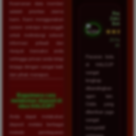
Keamanan data member
adalah prioritas utama
Bagus
Zakaria •
kami. Kami menggunakan
Bekasi
sistem enkripsi tercanggih
★★★★★
untuk melindungi seluruh
23 Februari
informasi pribadi dan
2026
riwayat transaksi anda
Pasaran bola
sehingga privasi anda tetap
di HALOJP
terjaga dengan sangat baik
sangat
dari pihak manapun.
lengkap
dibandingkan
Bagaimana cara
agen lain.
melakukan deposit di
Odds yang
situs HALOJP?
diberikan juga
Anda dapat melakukan
sangat
deposit melalui berbagai
kompetitif
metode pembayaran
sehingga