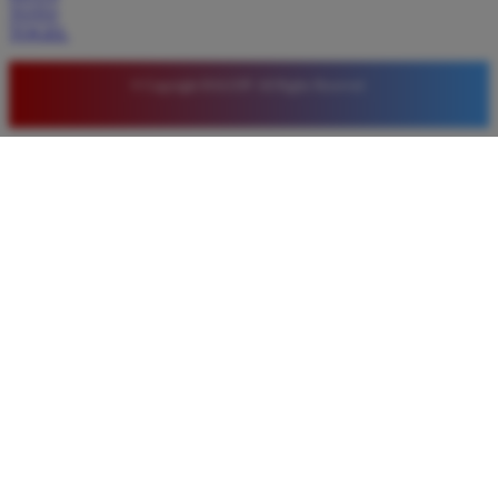
TOTO
TOGEL
© Copyright HALOJP. All Rights Reserved.