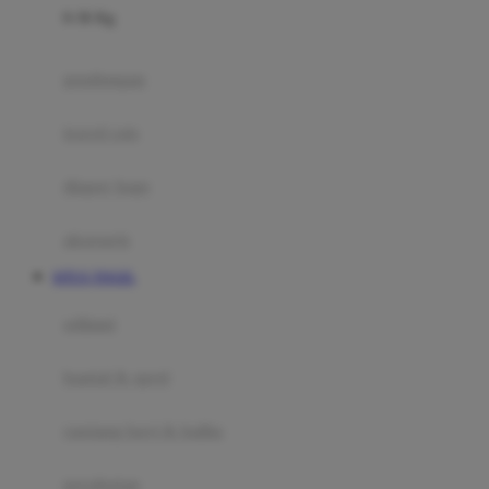
0-36 Kg
Fisher Price
Flipper
gendongan
Friends Of Sally
travel cots
G
diaper bags
Gb
Geko
aksesoris
Graco
SITUS TOGEL
Gund
selimut
H
bantal & sprei
Habbie
Haenim
ranjang bayi & balita
Happy Horse
perabotan