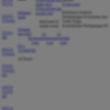
TOTO
Direktorat Jenderal
hubungi
TOTO
Perlindungan Konsumen dan
kami
TOGEL
Tertib Niaga
ikuti kami di
Kementerian Perdagangan RI
media sosial
bantuan
TOTO
dan faq
4D
021-
SITUS
123456789
TOGEL
24 Hours
TOTO
TOGEL
4D
SITUS
TOTO
4D
SITUS