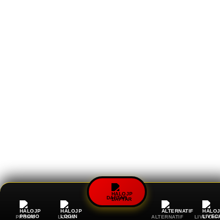
DAFTAR
PROMO
LOGIN
ALTERNATIF
LIVE CHA