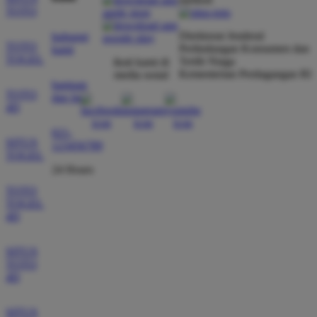
TOTO
Direktorat Jenderal
hubungi
TOTO
Perlindungan Konsumen dan
kami
TOGEL
Tertib Niaga
ikuti kami di
Kementerian Perdagangan RI
media sosial
bantuan
TOTO
dan faq
4D
021-
SITUS
123456789
TOGEL
24 Hours
TOTO
TOGEL
4D
SITUS
TOTO
4D
SITUS