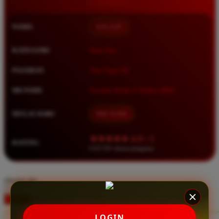
Squishmallows
Starbooks
NAMA
HALOJP
Stick-O
KATEGORI
Situs Toto
Stokke
Sudocrem
PASARAN
Toto Togel 4D
Sumimo
METODE
Transfer Bank, E-Wallet, QRIS
Sunnylife
MULAI DARI
IDR 10.000
Sun-Staches
Swimava
★★★★★ 4.9 / 5
RATING
8.417.951 ulasan pengguna
T
Tommee Tippee
choose qty
Trunki
DAFTAR
LOGIN
Tutti Bambini
LOGIN