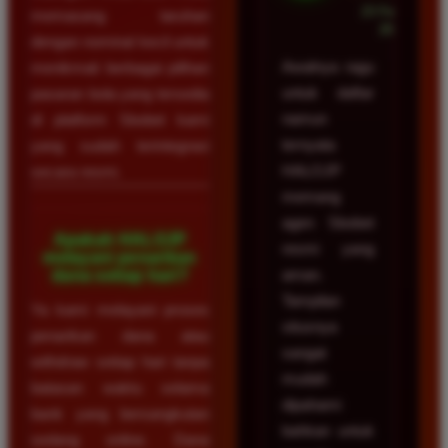
23 Februari
memasang taruhan
2026
dengan nominal kecil untuk
Awalnya ragu
menikmati berbagai pilihan
untuk daftar
pasaran bola yang tersedia
namun
di platform Sbobet kami
ternyata
yang sudah terintegrasi
HALOJP
secara resmi.
memang
agen Sbobet
Apakah HALOJP
resmi yang
melayani penarikan
dana setiap hari?
aman.
Tampilan
Ya kami melayani proses
situsnya
penarikan dana atau
sangat
withdraw setiap hari tanpa
mudah
batasan waktu selama
dipahami
bank yang bersangkutan
bahkan untuk
sedang online. Dana