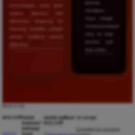
pemula
kemenangan anda akan
sekalipun.
segera diproses dan
Saya sangat
dikirimkan langsung ke
merekomendasikan
rekening terdaftar setelah
situs ini bagi
proses verifikasi selesai
pecinta judi
dilakukan.
bola online.
Back to top
HALOJP
butuh
unduh aplikasi
we accept
bantuan?
HALOJP
hubungi
kami
SITUS