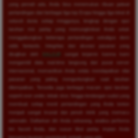
yang pernah ada. Anda bisa menemukan ribuan jadwal
pertandingan dari berbagai liga top Eropa hingga liga lokal di
seluruh dunia setiap minggunya, lengkap dengan opsi
taruhan mix parlay yang memungkinkan Anda untuk
menggabungkan beberapa pertandingan sekaligus demi
odds fantastis. Integritas dan akurasi pasaran yang
disajikan oleh
HALOJP
sangat terjamin karena kami
mengambil data real-time langsung dari pusat server
internasional, memastikan Anda selalu mendapatkan nilai
pasaran yang paling menguntungkan saat taruhan
ditempatkan. Tersedia juga berbagai macam opsi taruhan
seperti over under, tebak skor, hingga tendangan sudut yang
membuat setiap menit pertandingan yang Anda tonton
menjadi sangat krusial dan penuh intrik yang memacu
adrenalin. Daftarkan diri Anda sekarang, analisa performa
tim favorit Anda, dan susun tiket parlay impian Anda
bersama layanan sportsbook terbaik yang ada.