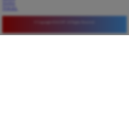
TOTO
TOGEL
© Copyright HALOJP. All Rights Reserved.