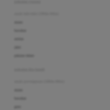
pakaian renang
Bumkins
anak laki-laki (18bln-8thn)
C
atasan
Cetaphil
bawahan
Chicco
setelan
Childlife
jaket
Clevamama
pakaian dalam
Cocolatte
Cottonseeds
pakaian ibu hamil
Cozy N Safe
anak perempuan (18bln-8thn)
Crane
atasan
Cybex
bawahan
D
gaun