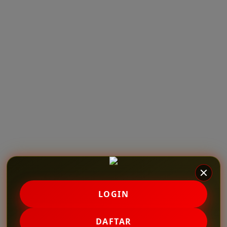
LOGIN
DAFTAR