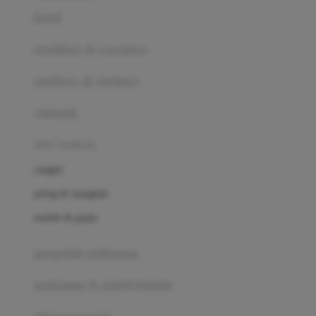
botol
sterilizer & warmers
soothers & teethers
celemek
alat makan
cangkir
piring & mangkuk
sendok & garpu
pengolah makanan
makanan & multivitamin