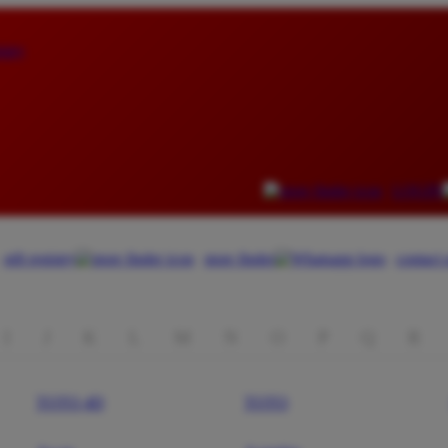
istry
LOGIN
gift registry
store finder
contact 
I
J
K
L
M
N
O
P
Q
R
TOTO 4D
TOTO