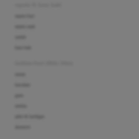
sepatu & kaus kaki
sepatu bayi
sepatu anak
sandal
kaus kaki
fashion bayi (0bln-3thn)
atasan
bawahan
gaun
setelan
jaket & kardigan
aksesoris