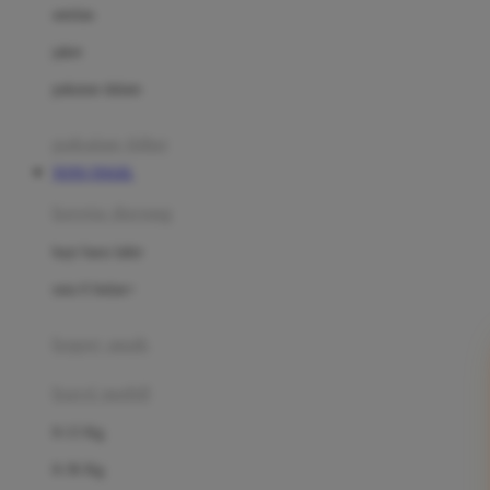
setelan
jaket
pakaian dalam
pakaian tidur
TOTO TOGEL
kereta dorong
bayi baru lahir
usia 6 bulan+
koper anak
kursi mobil
0-13 Kg
0-36 Kg