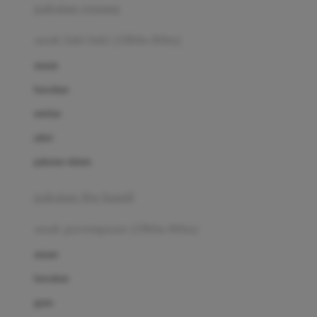
pakaian renang
anak laki-laki (18bln-8thn)
atasan
bawahan
setelan
jaket
pakaian dalam
pakaian ibu hamil
anak perempuan (18bln-8thn)
atasan
bawahan
gaun