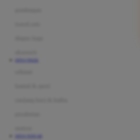
gendongan
travel cots
diaper bags
aksesoris
SITUS TOGEL
selimut
bantal & sprei
ranjang bayi & balita
perabotan
matras
SITUS TOTO 4D