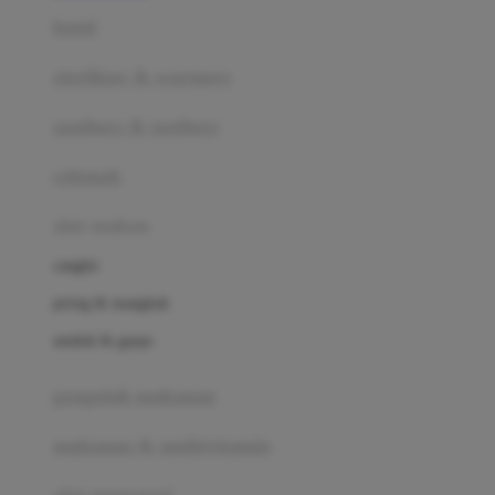
botol
sterilizer & warmers
soothers & teethers
celemek
alat makan
cangkir
piring & mangkuk
sendok & garpu
pengolah makanan
makanan & multivitamin