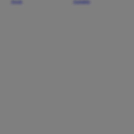
Awan
Azetabio