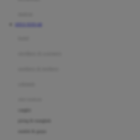
Happy Tummy
Hauck
matras
Havaianas
SITUS TOTO 4D
Hegen
botol
Hot Wheels
sterilizer & warmers
Hybrid
soothers & teethers
I
Inlacta DHA
celemek
Interlac
alat makan
Ivenet
cangkir
J
piring & mangkuk
Jack N Jill
sendok & garpu
Joie