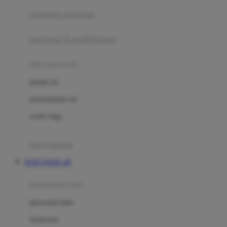
pengolah makanan
Joolz
Jujube
makanan & multivitamin
K
alat menyusui
Kiddycuts
pompa asi
Kumon
penyimpanan asi
L
cooler bags
Leapfrog
kursi makan
Leclerc
TOTO TOGEL 4D
Lee Vierra
Lillebaby
perawatan bayi
Little Bird Told Me
perawatan kulit
Little Miss Janis
Sunscreen