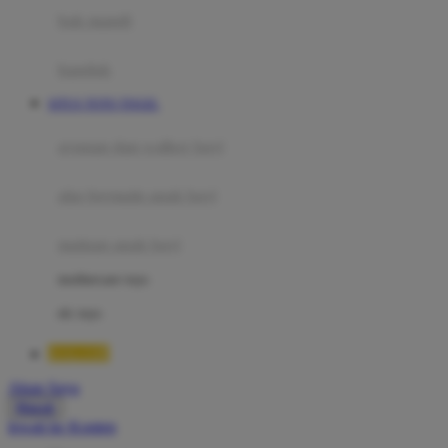
Moby
bak mandi
Momami
handuk
Mothercare
SITUS TOTO TOGEL
Mustela
ayunan dan walker bayi
My Buddy Tag
My K
alas bermain anak bayi
N
mainan anak bayi
Naif
mothercare toys
Nike
elc toys
Nordic Natural
HALOJP
Nuby
Akun Saya
Nuna
Masuk
lewati ke Konten
O