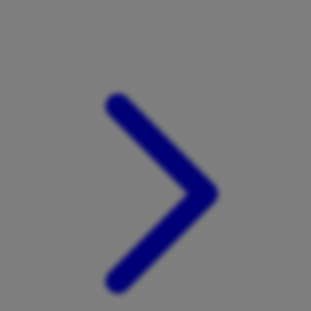
Xootz
Y
Yamatoya
Z
Zaxy
Zoggs
0-9
4Moms
59S