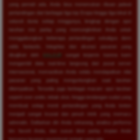
yang pernah ada. Anda bisa menemukan ribuan jadwal
pertandingan dari berbagai liga top Eropa hingga liga lokal di
seluruh dunia setiap minggunya, lengkap dengan opsi
taruhan mix parlay yang memungkinkan Anda untuk
menggabungkan beberapa pertandingan sekaligus demi
odds fantastis. Integritas dan akurasi pasaran yang
disajikan oleh
HALOJP
sangat terjamin karena kami
mengambil data real-time langsung dari pusat server
internasional, memastikan Anda selalu mendapatkan nilai
pasaran yang paling menguntungkan saat taruhan
ditempatkan. Tersedia juga berbagai macam opsi taruhan
seperti over under, tebak skor, hingga tendangan sudut yang
membuat setiap menit pertandingan yang Anda tonton
menjadi sangat krusial dan penuh intrik yang memacu
adrenalin. Daftarkan diri Anda sekarang, analisa performa
tim favorit Anda, dan susun tiket parlay impian Anda
bersama layanan sportsbook terbaik yang ada.