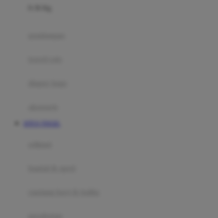
0-36 Kg
Fisher Price
Flipper
gendongan
Friends Of Sally
travel cots
G
diaper bags
Gb
Geko
aksesoris
Graco
SITUS TOGEL
Gund
selimut
H
bantal & sprei
Habbie
Haenim
ranjang bayi & balita
Happy Horse
perabotan