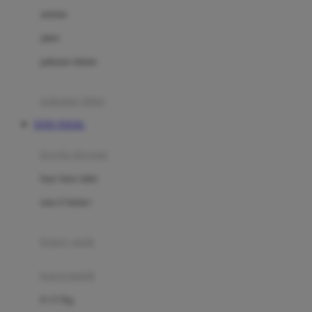
Dae Organics
setelan
Docare
jaket
Doona
pakaian dalam
Down To Earth
Drew
pakaian tidur
Dr. Brown's
TOTO TOGEL
E
kereta dorong
ELC
bayi baru lahir
Ergobaby
usia 6 bulan+
Expert Care
koper anak
Ezyroller
kursi mobil
F
0-13 Kg
Felt So Sweet