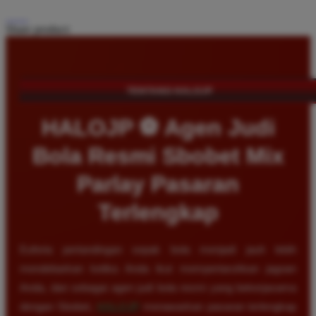
Share product:
TENTANG HALOJP
HALOJP ⚽️ Agen Judi
Bola Resmi Sbobet Mix
Parlay Pasaran
Terlengkap
Euforia pertandingan sepak bola menjadi jauh lebih
mendebarkan ketika Anda ikut mempertaruhkan jagoan
Anda, dan sebagai agen judi bola resmi yang bekerjasama
dengan Sbobet,
HALOJP
menawarkan pasaran terlengkap