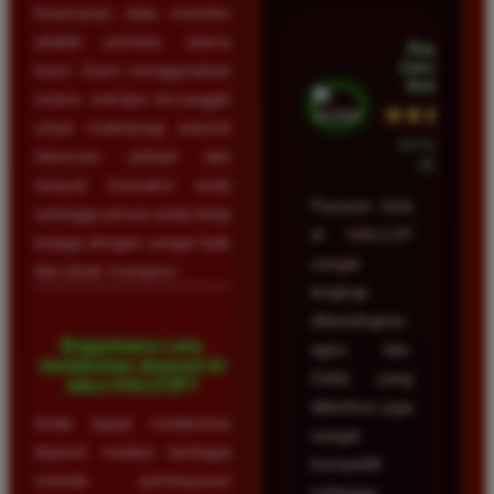
Keamanan data member
adalah prioritas utama
Bagus
Zakaria •
kami. Kami menggunakan
Bekasi
sistem enkripsi tercanggih
★★★★★
untuk melindungi seluruh
23 Februari
informasi pribadi dan
2026
riwayat transaksi anda
Pasaran bola
sehingga privasi anda tetap
di HALOJP
terjaga dengan sangat baik
sangat
dari pihak manapun.
lengkap
dibandingkan
Bagaimana cara
agen lain.
melakukan deposit di
Odds yang
situs HALOJP?
diberikan juga
Anda dapat melakukan
sangat
deposit melalui berbagai
kompetitif
metode pembayaran
sehingga