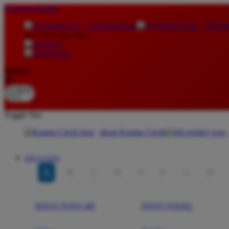
lewati ke Konten
download apps
gift reg
download app from:
Bahasa
ID
Toggle Nav
about Kanmo Circle
SITUS TOTO
A
B
C
D
E
F
G
H
SITUS TOTO 4D
TOTO TOGEL