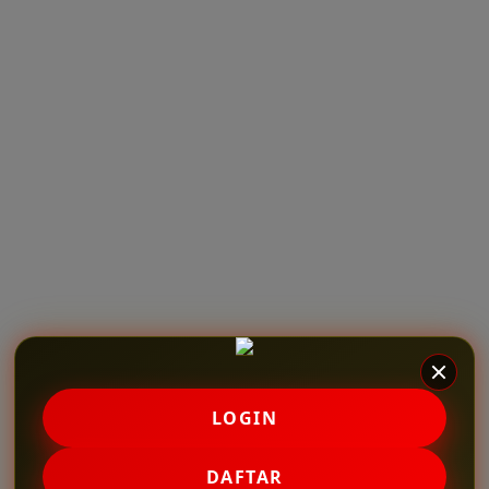
LOGIN
DAFTAR