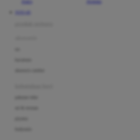
Asics
Aveeno
TOTO 4D
produk terbaru
aksesoris
tas
kacamata
aksesoris rambut
kebutuhan bayi
pakaian tidur
set & terusan
piyama
bodysuits