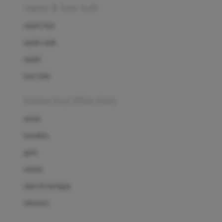
sepatu & kaus kaki
sepatu bayi
sepatu anak
sandal
kaus kaki
fashion bayi (0bln-3thn)
atasan
bawahan
gaun
setelan
jaket & kardigan
aksesoris