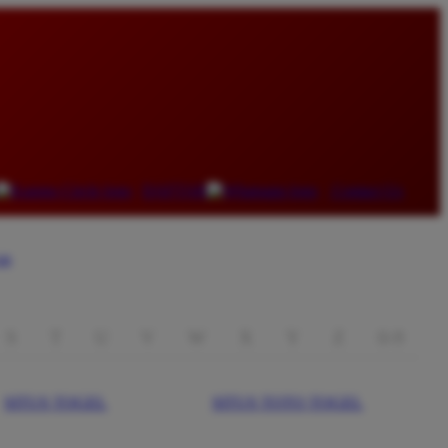
DAFTAR
Contact Us
us
S
T
U
V
W
X
Y
Z
0-9
SITUS TOGEL
SITUS TOTO TOGEL