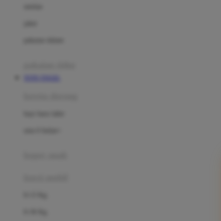
setelan
jaket
pakaian dalam
pakaian tidur
TOTO TOGEL
kereta dorong
bayi baru lahir
usia 6 bulan+
koper anak
kursi mobil
0-13 Kg
0-36 Kg