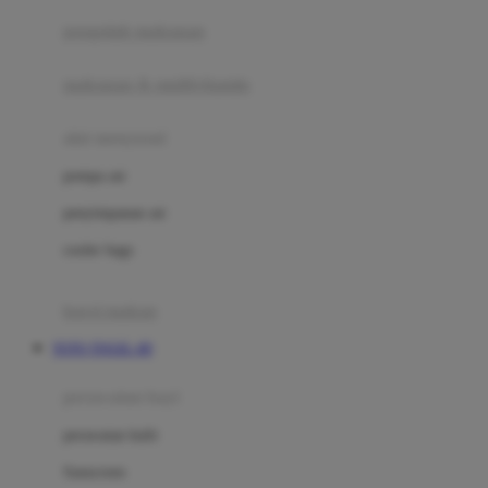
pengolah makanan
Joolz
Jujube
makanan & multivitamin
K
alat menyusui
Kiddycuts
pompa asi
Kumon
penyimpanan asi
L
cooler bags
Leapfrog
kursi makan
Leclerc
TOTO TOGEL 4D
Lee Vierra
Lillebaby
perawatan bayi
Little Bird Told Me
perawatan kulit
Little Miss Janis
Sunscreen