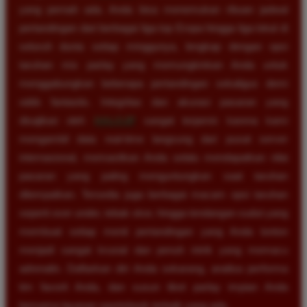
yang pernah ada. Anda bisa menemukan ribuan jadwal
pertandingan dari berbagai liga top Eropa hingga liga lokal di
seluruh dunia setiap minggunya, lengkap dengan opsi
taruhan mix parlay yang memungkinkan Anda untuk
menggabungkan beberapa pertandingan sekaligus demi
odds fantastis. Integritas dan akurasi pasaran yang
disajikan oleh
HALOJP
sangat terjamin karena kami
mengambil data real-time langsung dari pusat server
internasional, memastikan Anda selalu mendapatkan nilai
pasaran yang paling menguntungkan saat taruhan
ditempatkan. Tersedia juga berbagai macam opsi taruhan
seperti over under, tebak skor, hingga tendangan sudut yang
membuat setiap menit pertandingan yang Anda tonton
menjadi sangat krusial dan penuh intrik yang memacu
adrenalin. Daftarkan diri Anda sekarang, analisa performa
tim favorit Anda, dan susun tiket parlay impian Anda
bersama layanan sportsbook terbaik yang ada.