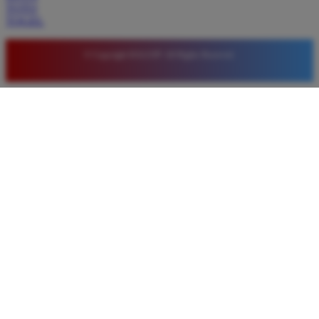
TOTO
TOGEL
© Copyright HALOJP. All Rights Reserved.