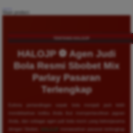
Share product:
TENTANG HALOJP
HALOJP ⚽️ Agen Judi
Bola Resmi Sbobet Mix
Parlay Pasaran
Terlengkap
Euforia pertandingan sepak bola menjadi jauh lebih
mendebarkan ketika Anda ikut mempertaruhkan jagoan
Anda, dan sebagai agen judi bola resmi yang bekerjasama
dengan Sbobet,
HALOJP
menawarkan pasaran terlengkap