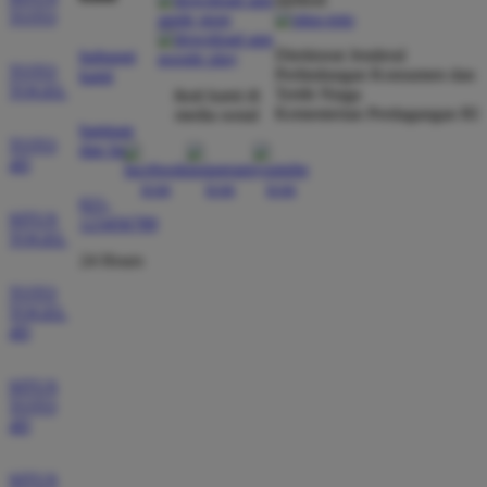
TOTO
Direktorat Jenderal
hubungi
TOTO
Perlindungan Konsumen dan
kami
TOGEL
Tertib Niaga
ikuti kami di
Kementerian Perdagangan RI
media sosial
bantuan
TOTO
dan faq
4D
021-
SITUS
123456789
TOGEL
24 Hours
TOTO
TOGEL
4D
SITUS
TOTO
4D
SITUS