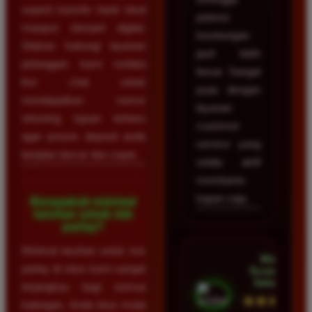
seperti transfer bank lokal
potensi
maupun dompet digital.
keuntungan
Silakan hubungi layanan
jauh lebih
pelanggan kami melalui
besar. Sangat
live chat untuk
puas dengan
mendapatkan nomor
layanan
rekening tujuan terbaru
customer
agar proses deposit anda
service yang
berjalan lancar dan cepat.
selalu aktif
membantu
kapan saja.
Berapakah minimal
taruhan untuk mix
parlay?
Minimal taruhan untuk mix
Maya
parlay di situs kami sangat
Susanto •
Salatiga
terjangkau bagi semua
★★★★★
kalangan. Anda bisa mulai