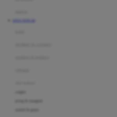
Happy Tummy
Hauck
matras
Havaianas
SITUS TOTO 4D
Hegen
botol
Hot Wheels
sterilizer & warmers
Hybrid
soothers & teethers
I
Inlacta DHA
celemek
Interlac
alat makan
Ivenet
cangkir
J
piring & mangkuk
Jack N Jill
sendok & garpu
Joie