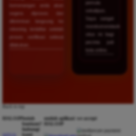
pemula
kemenangan anda akan
sekalipun.
segera diproses dan
Saya sangat
dikirimkan langsung ke
merekomendasikan
rekening terdaftar setelah
situs ini bagi
proses verifikasi selesai
pecinta judi
dilakukan.
bola online.
Back to top
HALOJP
butuh
unduh aplikasi
we accept
bantuan?
HALOJP
hubungi
kami
SITUS