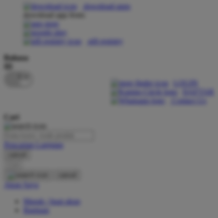
download apps
download app from:
Oh Ma Grain
Okiedog
gift registry
P
Bahasa
ID
Peachy
LOGIN
Phil & Ted's
DAFTAR
Contact Us
Philips Avent
Cari
Pigeon
Playgro
Pencarian Lanjutan
cancel
Poled Global
Cari
Ponycycle
cancel
Akun Saya
Puma
Masuk / buat akun
Pureats
Bantuan