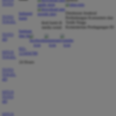
TOTO
Direktorat Jenderal
hubungi
TOTO
Perlindungan Konsumen dan
kami
TOGEL
Tertib Niaga
ikuti kami di
Kementerian Perdagangan RI
media sosial
bantuan
TOTO
dan faq
4D
021-
SITUS
123456789
TOGEL
24 Hours
TOTO
TOGEL
4D
SITUS
TOTO
4D
SITUS