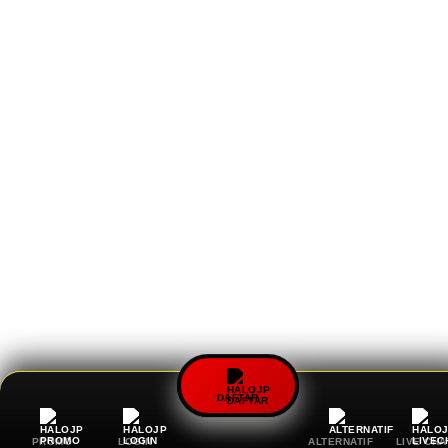
DAFTAR
PROMO
LOGIN
ALTERNATIF
LIVE CHA