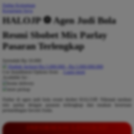
Daftar Keinginan
Q
Keranjang Saya
QV Baby
HALOJP ⚽️ Agen Judi Bola
R
Resmi Sbobet Mix Parlay
Real Shades
Pasaran Terlengkap
Red Castle
Serendah
Rp 10.000
Ribbon Madness
Hadiah Jackpot
Rp.5.000.000
-
Rp.5.000.000.000
Use Installment Options from
.
Laarn more
S
Available for :
home delivery
Sebamed
store pickup
Silver Cross
Daftar di agen judi bola resmi sbobet HALOJP. Nikmati taruhan
mix parlay dengan pasaran terlengkap dan rasakan keseruan
Simply Idea
pertandingan favorit Anda.
Skip Hop
Spectra
INFORMASI LENGKAP