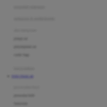
pengolah makanan
Joolz
Jujube
makanan & multivitamin
K
alat menyusui
Kiddycuts
pompa asi
Kumon
penyimpanan asi
L
cooler bags
Leapfrog
kursi makan
Leclerc
TOTO TOGEL 4D
Lee Vierra
Lillebaby
perawatan bayi
Little Bird Told Me
perawatan kulit
Little Miss Janis
Sunscreen