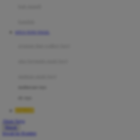
Moby
bak mandi
Momami
handuk
Mothercare
SITUS TOTO TOGEL
Mustela
ayunan dan walker bayi
My Buddy Tag
My K
alas bermain anak bayi
N
mainan anak bayi
Naif
mothercare toys
Nike
elc toys
Nordic Natural
HALOJP
Nuby
Akun Saya
Nuna
Masuk
lewati ke Konten
O