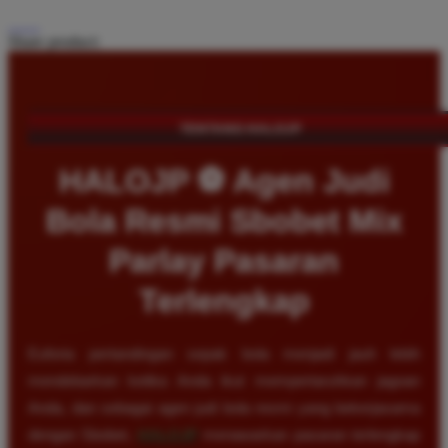
Share product:
TENTANG HALOJP
HALOJP ⚽️ Agen Judi
Bola Resmi Sbobet Mix
Parlay Pasaran
Terlengkap
Euforia pertandingan sepak bola menjadi jauh lebih
mendebarkan ketika Anda ikut mempertaruhkan jagoan
Anda, dan sebagai agen judi bola resmi yang bekerjasama
dengan Sbobet,
HALOJP
menawarkan pasaran terlengkap