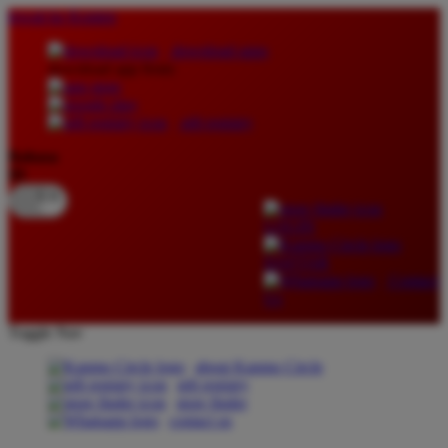
lewati ke Konten
download apps
download app from:
gift registry
Bahasa
ID
LOGIN
DAFTAR
Contact
Us
Toggle Nav
about Kanmo Circle
gift registry
store finder
contact us