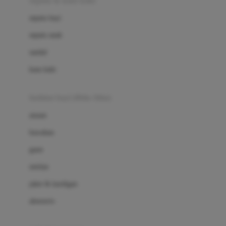
sepatu & kaus kaki
Bio Oil
sepatu bayi
Biolane
sepatu anak
Bite Fighters
sandal
Bizzi Growin
kaus kaki
Blackmores
fashion bayi (0bln-3thn)
Blooming Marvellous
atasan
Bonnels
bawahan
Bravado
gaun
Bruder
setelan
Brush Baby
jaket & kardigan
Buds Organics
aksesoris
Bugaboo
Buggygear