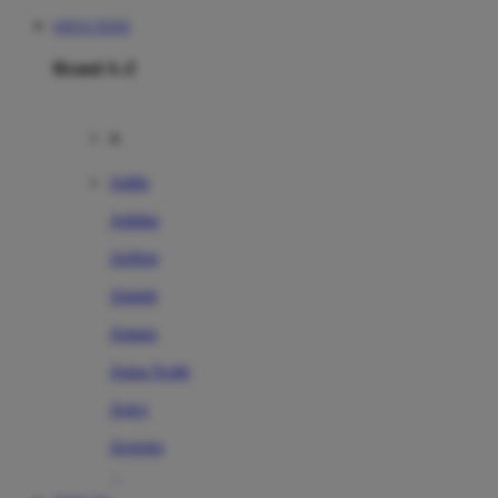
SITUS TOTO
Brand A-Z
A
Addo
Adidas
Airfree
Alamii
Amara
Aqua Scale
Asics
Aveeno
Awan