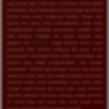
yang pernah ada. Anda bisa menemukan ribuan jadwal
pertandingan dari berbagai liga top Eropa hingga liga lokal di
seluruh dunia setiap minggunya, lengkap dengan opsi
taruhan mix parlay yang memungkinkan Anda untuk
menggabungkan beberapa pertandingan sekaligus demi
odds fantastis. Integritas dan akurasi pasaran yang
disajikan oleh
HALOJP
sangat terjamin karena kami
mengambil data real-time langsung dari pusat server
internasional, memastikan Anda selalu mendapatkan nilai
pasaran yang paling menguntungkan saat taruhan
ditempatkan. Tersedia juga berbagai macam opsi taruhan
seperti over under, tebak skor, hingga tendangan sudut yang
membuat setiap menit pertandingan yang Anda tonton
menjadi sangat krusial dan penuh intrik yang memacu
adrenalin. Daftarkan diri Anda sekarang, analisa performa
tim favorit Anda, dan susun tiket parlay impian Anda
bersama layanan sportsbook terbaik yang ada.