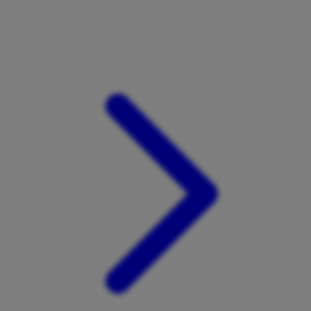
Xootz
Y
Yamatoya
Z
Zaxy
Zoggs
0-9
4Moms
59S