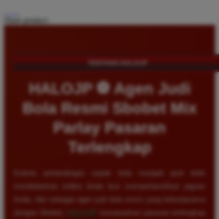
Share product:
TENTANG HALOJP
HALOJP ⚽️ Agen Judi
Bola Resmi Sbobet Mix
Parlay Pasaran
Terlengkap
Euforia pertandingan sepak bola menjadi jauh lebih
mendebarkan ketika Anda ikut mempertaruhkan jagoan
Anda, dan sebagai agen judi bola resmi yang bekerjasama
dengan Sbobet,
HALOJP
menawarkan pasaran terlengkap