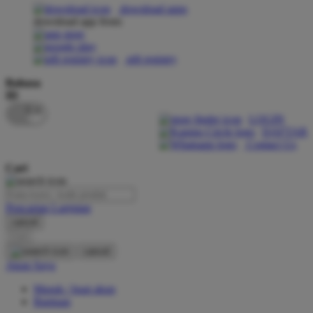
download apps
download app from:
Oh Ma Grain
Okiedog
gift registry
P
Bahasa
ID
Peachy
LOGIN
Phil & Ted's
DAFTAR
Contact Us
Philips Avent
Cari
Pigeon
Playgro
Pencarian Lanjutan
cancel
Poled Global
Cari
Ponycycle
cancel
Akun Saya
Puma
Masuk / buat akun
Pureats
Bantuan