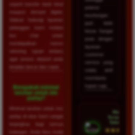
seperti transfer bank lokal
potensi
maupun dompet digital.
keuntungan
Silakan hubungi layanan
jauh lebih
pelanggan kami melalui
besar. Sangat
live chat untuk
puas dengan
mendapatkan nomor
layanan
rekening tujuan terbaru
customer
agar proses deposit anda
service yang
berjalan lancar dan cepat.
selalu aktif
membantu
kapan saja.
Berapakah minimal
taruhan untuk mix
parlay?
Minimal taruhan untuk mix
Maya
parlay di situs kami sangat
Susanto •
Salatiga
terjangkau bagi semua
★★★★★
kalangan. Anda bisa mulai