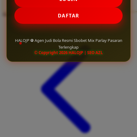
CLAIM BONUS
Twistshake
Share product:
TY Toys
DAFTAR
U
HALOJP ⚽️ Agen Judi Bola Resmi Sbobet Mix Parlay Pasaran
Terlengkap
V
© Copyright 2026 HALOJP | SEO AZL
Veja
Vitaflow
Vtech
W
Waterland
Wellness
X