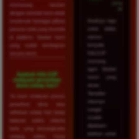
23 Februari
memasang taruhan
2026
dengan nominal kecil untuk
Awalnya ragu
menikmati berbagai pilihan
untuk daftar
pasaran bola yang tersedia
namun
di platform Sbobet kami
ternyata
yang sudah terintegrasi
HALOJP
secara resmi.
memang
agen Sbobet
Apakah HALOJP
resmi yang
melayani penarikan
dana setiap hari?
aman.
Tampilan
Ya kami melayani proses
situsnya
penarikan dana atau
sangat
withdraw setiap hari tanpa
mudah
batasan waktu selama
dipahami
bank yang bersangkutan
bahkan untuk
sedang online. Dana