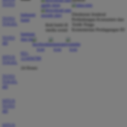
TOTO
Direktorat Jenderal
hubungi
TOTO
Perlindungan Konsumen dan
kami
TOGEL
Tertib Niaga
ikuti kami di
Kementerian Perdagangan RI
media sosial
bantuan
TOTO
dan faq
4D
021-
SITUS
123456789
TOGEL
24 Hours
TOTO
TOGEL
4D
SITUS
TOTO
4D
SITUS