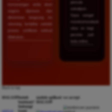
pemula
kemenangan anda akan
sekalipun.
segera diproses dan
Saya sangat
dikirimkan langsung ke
merekomendasikan
rekening terdaftar setelah
situs ini bagi
proses verifikasi selesai
pecinta judi
dilakukan.
bola online.
Back to top
HALOJP
butuh
unduh aplikasi
we accept
bantuan?
HALOJP
hubungi
kami
SITUS