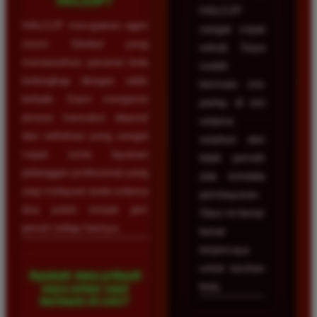
HALOJP?
HALOJP
HALOJP merupakan agen
sangat cepat
resmi Sbobet yang
sekali. Saya
menawarkan pasaran bola
sudah
terlengkap dengan odds
bermain mix
terbaik. Kami menjamin
parlay di sini
proses transaksi deposit
selama
dan withdraw yang sangat
setahun dan
cepat serta layanan
tidak pernah
pelanggan profesional yang
ada kendala
siap melayani anda selama
pembayaran.
dua puluh empat jam
Situs ini benar
penuh setiap harinya.
benar
terpercaya
untuk taruhan
Apakah data pribadi
bola.
saya aman saat
bermain di sini?