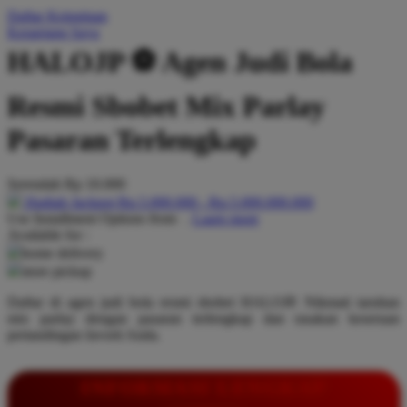
Daftar Keinginan
Q
Keranjang Saya
QV Baby
HALOJP ⚽️ Agen Judi Bola
R
Resmi Sbobet Mix Parlay
Real Shades
Pasaran Terlengkap
Red Castle
Serendah
Rp 10.000
Ribbon Madness
Hadiah Jackpot
Rp.5.000.000
-
Rp.5.000.000.000
Use Installment Options from
.
Laarn more
S
Available for :
home delivery
Sebamed
store pickup
Silver Cross
Daftar di agen judi bola resmi sbobet HALOJP. Nikmati taruhan
mix parlay dengan pasaran terlengkap dan rasakan keseruan
Simply Idea
pertandingan favorit Anda.
Skip Hop
Spectra
INFORMASI LENGKAP