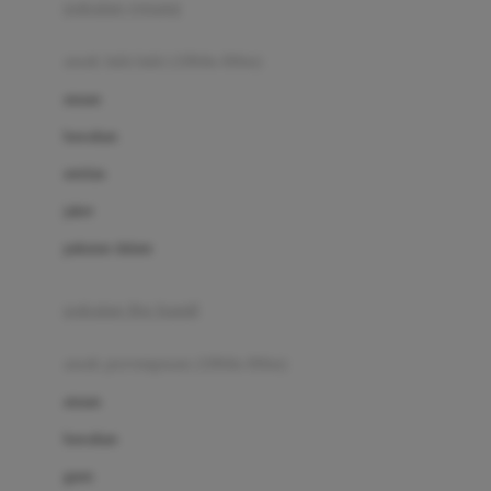
pakaian renang
Bumkins
anak laki-laki (18bln-8thn)
C
atasan
Cetaphil
bawahan
Chicco
setelan
Childlife
jaket
Clevamama
pakaian dalam
Cocolatte
Cottonseeds
pakaian ibu hamil
Cozy N Safe
anak perempuan (18bln-8thn)
Crane
atasan
Cybex
bawahan
D
gaun