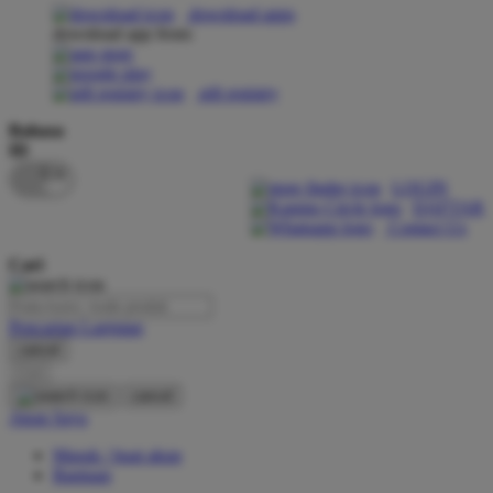
download apps
download app from:
Oh Ma Grain
Okiedog
gift registry
P
Bahasa
ID
Peachy
LOGIN
Phil & Ted's
DAFTAR
Contact Us
Philips Avent
Cari
Pigeon
Playgro
Pencarian Lanjutan
cancel
Poled Global
Cari
Ponycycle
cancel
Akun Saya
Puma
Masuk / buat akun
Pureats
Bantuan