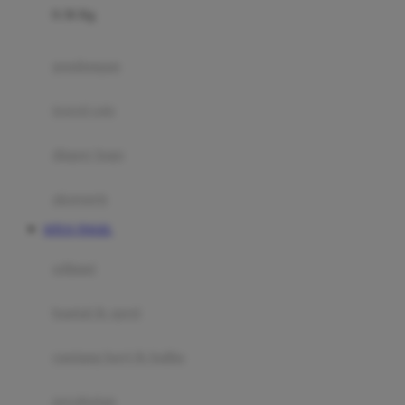
0-36 Kg
Fisher Price
Flipper
gendongan
Friends Of Sally
travel cots
G
diaper bags
Gb
Geko
aksesoris
Graco
SITUS TOGEL
Gund
selimut
H
bantal & sprei
Habbie
Haenim
ranjang bayi & balita
Happy Horse
perabotan