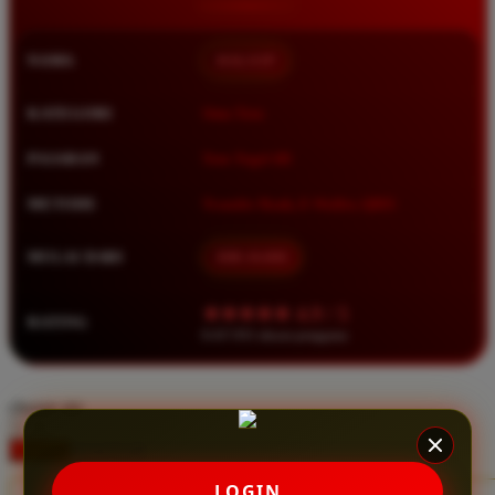
Squishmallows
Starbooks
NAMA
HALOJP
Stick-O
KATEGORI
Situs Toto
Stokke
Sudocrem
PASARAN
Toto Togel 4D
Sumimo
METODE
Transfer Bank, E-Wallet, QRIS
Sunnylife
MULAI DARI
IDR 10.000
Sun-Staches
Swimava
★★★★★ 4.9 / 5
RATING
8.417.951 ulasan pengguna
T
Tommee Tippee
choose qty
Trunki
DAFTAR
LOGIN
Tutti Bambini
LOGIN