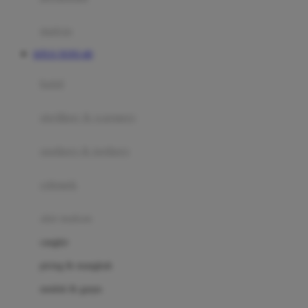
Happy Tummy
Hauck
matras
Havaianas
SITUS TOTO 4D
Hegen
botol
Hot Wheels
sterilizer & warmers
Hybrid
soothers & teethers
I
Inlacta DHA
celemek
Interlac
alat makan
Ivenet
cangkir
J
piring & mangkuk
Jack N Jill
sendok & garpu
Joie