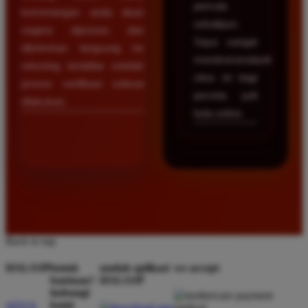
pemula
kemenangan anda akan
sekalipun.
segera diproses dan
Saya sangat
dikirimkan langsung ke
merekomendasikan
rekening terdaftar setelah
situs ini bagi
proses verifikasi selesai
pecinta judi
dilakukan.
bola online.
Back to top
HALOJP
butuh
unduh aplikasi
we accept
bantuan?
HALOJP
hubungi
kami
SITUS