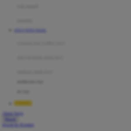
Moby
bak mandi
Momami
handuk
Mothercare
SITUS TOTO TOGEL
Mustela
ayunan dan walker bayi
My Buddy Tag
My K
alas bermain anak bayi
N
mainan anak bayi
Naif
mothercare toys
Nike
elc toys
Nordic Natural
HALOJP
Nuby
Akun Saya
Nuna
Masuk
lewati ke Konten
O