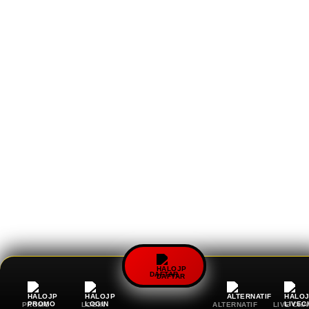
DAFTAR
PROMO
LOGIN
ALTERNATIF
LIVE CHA