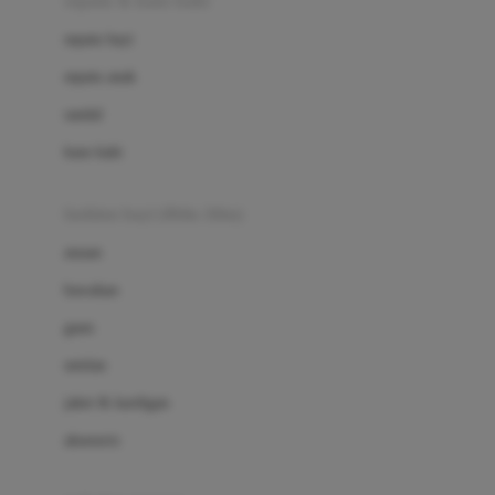
sepatu & kaus kaki
Bio Oil
sepatu bayi
Biolane
sepatu anak
Bite Fighters
sandal
Bizzi Growin
kaus kaki
Blackmores
fashion bayi (0bln-3thn)
Blooming Marvellous
atasan
Bonnels
bawahan
Bravado
gaun
Bruder
setelan
Brush Baby
jaket & kardigan
Buds Organics
aksesoris
Bugaboo
Buggygear