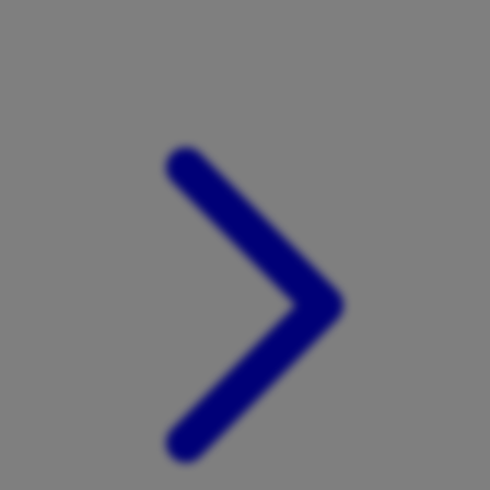
Xootz
Y
Yamatoya
Z
Zaxy
Zoggs
0-9
4Moms
59S