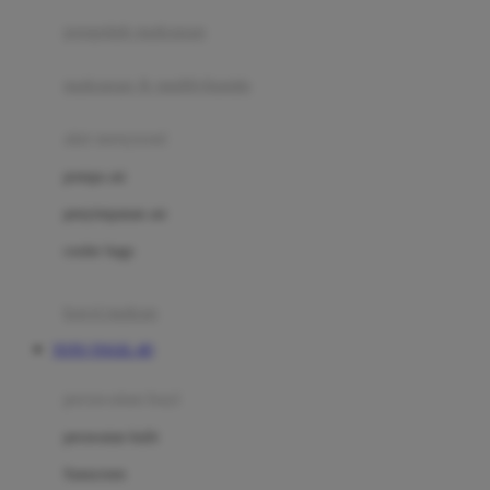
pengolah makanan
Joolz
Jujube
makanan & multivitamin
K
alat menyusui
Kiddycuts
pompa asi
Kumon
penyimpanan asi
L
cooler bags
Leapfrog
kursi makan
Leclerc
TOTO TOGEL 4D
Lee Vierra
Lillebaby
perawatan bayi
Little Bird Told Me
perawatan kulit
Little Miss Janis
Sunscreen