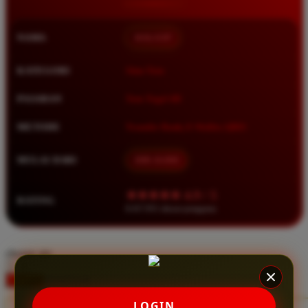
Squishmallows
Starbooks
NAMA
HALOJP
Stick-O
KATEGORI
Situs Toto
Stokke
Sudocrem
PASARAN
Toto Togel 4D
Sumimo
METODE
Transfer Bank, E-Wallet, QRIS
Sunnylife
MULAI DARI
IDR 10.000
Sun-Staches
Swimava
★★★★★ 4.9 / 5
RATING
8.417.951 ulasan pengguna
T
Tommee Tippee
choose qty
Trunki
DAFTAR
LOGIN
Tutti Bambini
LOGIN