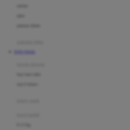
Dae Organics
setelan
Docare
jaket
Doona
pakaian dalam
Down To Earth
Drew
pakaian tidur
Dr. Brown's
TOTO TOGEL
E
kereta dorong
ELC
bayi baru lahir
Ergobaby
usia 6 bulan+
Expert Care
koper anak
Ezyroller
kursi mobil
F
0-13 Kg
Felt So Sweet