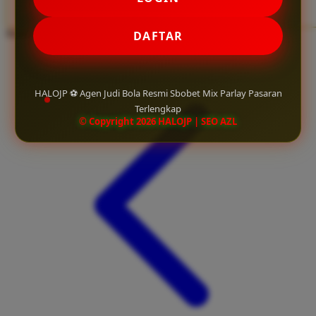
CLAIM BONUS
Twistshake
Share product:
TY Toys
DAFTAR
U
HALOJP ⚽️ Agen Judi Bola Resmi Sbobet Mix Parlay Pasaran
Terlengkap
V
© Copyright 2026 HALOJP | SEO AZL
Veja
Vitaflow
Vtech
W
Waterland
Wellness
X