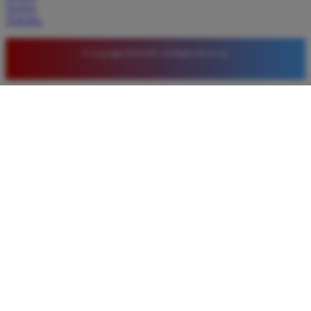
TOTO
TOGEL
© Copyright HALOJP. All Rights Reserved.