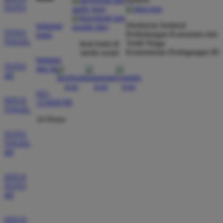
TOTO
Direktorat Jenderal
hubungi
TOTO
Perlindungan Konsumen dan
kami
TOGEL
Tertib Niaga
ikuti kami di
Kementerian Perdagangan RI
media sosial
bantuan
TOTO
dan faq
4D
021-
SITUS
123456789
TOGEL
24 Hours
TOTO
TOGEL
4D
SITUS
TOTO
4D
SITUS